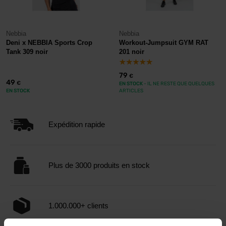
Nebbia
Nebbia
Deni x NEBBIA Sports Crop
Workout-Jumpsuit GYM RAT
Tank 309 noir
201 noir
79
€
49
€
EN STOCK
- IL NE RESTE QUE QUELQUES
EN STOCK
ARTICLES
Expédition rapide
Plus de 3000 produits en stock
1.000.000+ clients