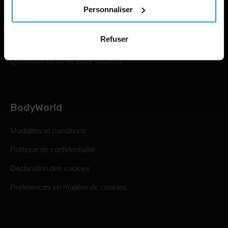
Cartes cadeaux
Personnaliser
Expédition et livraison
Refuser
Droit de retrait statutaire
Questions qu'on se pose souvent
BodyWorld
Modalités et conditions
Politique de confidentialité
Déclaration des cookies
Préférences en matière de cookies