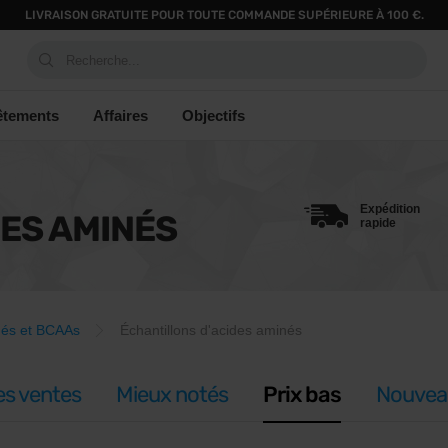
LIVRAISON GRATUITE POUR TOUTE COMMANDE SUPÉRIEURE À 100 €.
Recherche...
êtements
Affaires
Objectifs
Expédition
ES AMINÉS
rapide
nés et BCAAs
Échantillons d'acides aminés
es ventes
Mieux notés
Prix bas
Nouvea