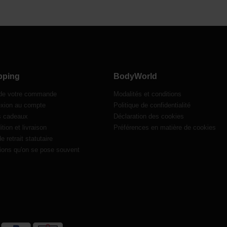
pping
BodyWorld
 de votre commande
Modalités et conditions
xion au compte
Politique de confidentialité
s cadeaux
Déclaration des cookies
tion et livraison
Préférences en matière de cookies
de retrait statutaire
ions qu'on se pose souvent