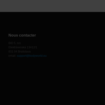
Nous contacter
BIO 5, sro
Elektrárenská 13412/1
831 04 Bratislava
email:
support@bodyworld.eu