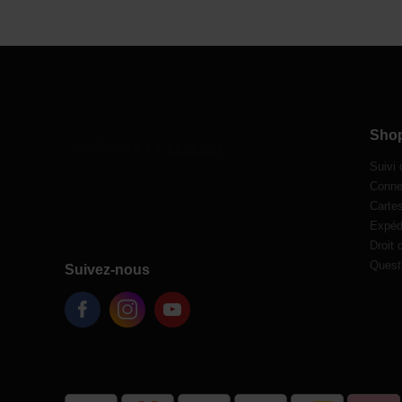
Sho
Suivi
Conne
Carte
Expédi
Droit 
Quest
Suivez-nous