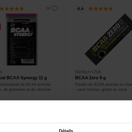
4,6
n
BioTech USA
ial BCAA Synergy 11 g
BCAA Zero 9 g
instantanée de BCAA enrichie
Poudre de BCAA enrichie en vit
, de glutamine et de vitamine
- sans lactose, gluten et sucre.
9
2,20
€
€
ck
En stock
Détails