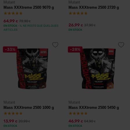
Mutant
Mutant
Mass XXXtreme 2500 9070 g
Mass XXXtreme 2500 2720 g
64,99
79,90
€
€
26,99
37,90
€
EN STOCK
- IL NE RESTE QUE QUELQUES
€
ARTICLES
EN STOCK
-33%
-28%
Mutant
Mutant
Mass XXXtreme 2500 1000 g
Mass XXXtreme 2500 5450 g
13,99
46,99
20,99
64,90
€
€
€
€
EN STOCK
EN STOCK