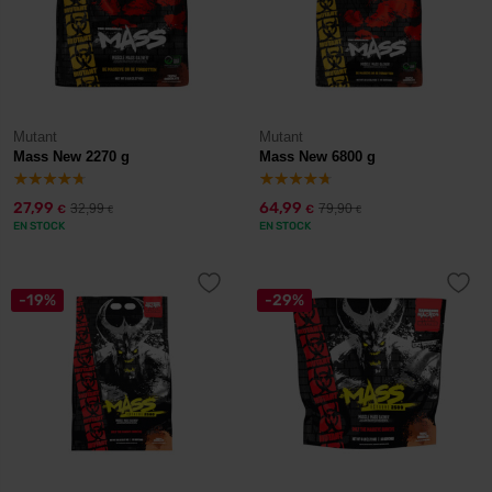
Mutant
Mutant
Mass New 2270 g
Mass New 6800 g
27,99
64,99
32,99
79,90
€
€
€
€
EN STOCK
EN STOCK
-19%
-29%