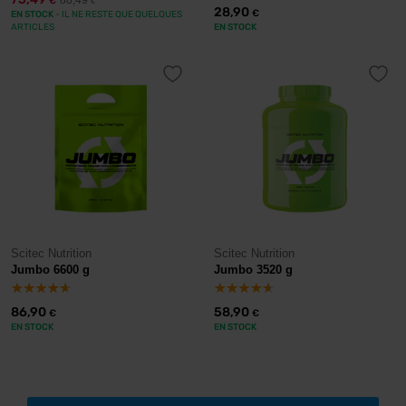
88,49
€
€
28,90
€
EN STOCK
- IL NE RESTE QUE QUELQUES
ARTICLES
EN STOCK
Scitec Nutrition
Scitec Nutrition
Jumbo 6600 g
Jumbo 3520 g
86,90
58,90
€
€
EN STOCK
EN STOCK