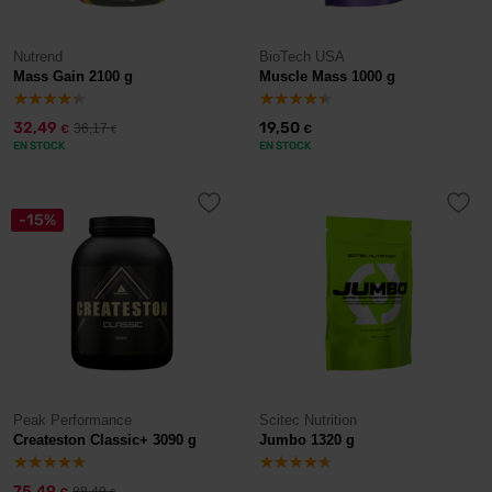
Nutrend
BioTech USA
Mass Gain 2100 g
Muscle Mass 1000 g
32,49
19,50
36,17
€
€
€
EN STOCK
EN STOCK
-15%
Peak Performance
Scitec Nutrition
Createston Classic+ 3090 g
Jumbo 1320 g
75,49