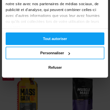
notre site avec nos partenaires de médias sociaux, de
publicité et d'analyse, qui peuvent combiner celles-ci
avec d'autres informations que vous leur avez fournies
ou qu'ils ont collectées lors de votre utilisation de leurs
services.
Applied Nutrition
Nutrend
Tout autoriser
Critical Mass Original 6000 g
Mass Gain 1050 g
Personnaliser
14,79
18,34
€
€
47,99
52,99
€
€
EN STOCK
- IL NE RESTE QUE QUELQUES
EN STOCK
ARTICLES
Refuser
-10%