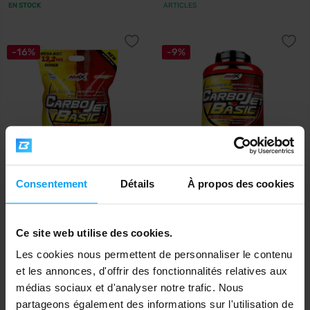
EN STOCK
ARTICLES
-16%
-9%
Amix
Amix
Consentement
Détails
À propos des cookies
CarboJet Basic 6000 g
CarboJet Basic 3000 g
23,49
25,90
€
€
Ce site web utilise des cookies.
41,99
49,90
€
€
EN STOCK
- IL NE RESTE QUE QUELQUES
EN STOCK
ARTICLES
Les cookies nous permettent de personnaliser le contenu
et les annonces, d'offrir des fonctionnalités relatives aux
médias sociaux et d'analyser notre trafic. Nous
-9%
-19%
partageons également des informations sur l'utilisation de