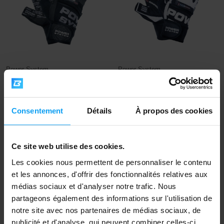
Power System
Power System
Wrist Wrap Gloves Power Grip
Wrist Wrap Gloves No
PS 2800 1 p...
Compromise PS 2700...
10,49
9,29
Consentement
Détails
À propos des cookies
13,29
12,29
€
€
€
€
EN STOCK
EN STOCK
Ce site web utilise des cookies.
-8%
-24%
Les cookies nous permettent de personnaliser le contenu
et les annonces, d'offrir des fonctionnalités relatives aux
médias sociaux et d'analyser notre trafic. Nous
partageons également des informations sur l'utilisation de
notre site avec nos partenaires de médias sociaux, de
publicité et d'analyse, qui peuvent combiner celles-ci