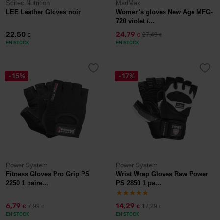
Scitec Nutrition
MadMax
LEE Leather Gloves noir
Women's gloves New Age MFG-
720 violet /...
22,50
24,79
27,49
€
€
€
EN STOCK
EN STOCK
-15%
-17%
Power System
Power System
Fitness Gloves Pro Grip PS
Wrist Wrap Gloves Raw Power
2250 1 paire...
PS 2850 1 pa...
6,79
14,29
7,99
17,29
€
€
€
€
EN STOCK
EN STOCK