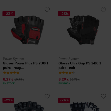
-23%
-23%
Power System
Power System
Gloves Power Plus PS 2500 1
Gloves Ultra Grip PS 2400 1
paire - roug...
paire - noir
8,29
8,29
10,79
10,79
€
€
€
€
EN STOCK
EN STOCK
-21%
-24%