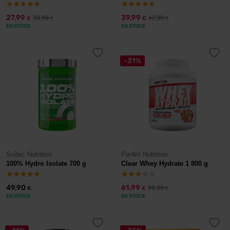
27,99
39,99
39,99
42,90
€
€
€
€
EN STOCK
EN STOCK
-31%
Scitec Nutrition
Per4m Nutrition
100% Hydro Isolate 700 g
Clear Whey Hydrate 1 800 g
49,90
61,99
89,99
€
€
€
EN STOCK
EN STOCK