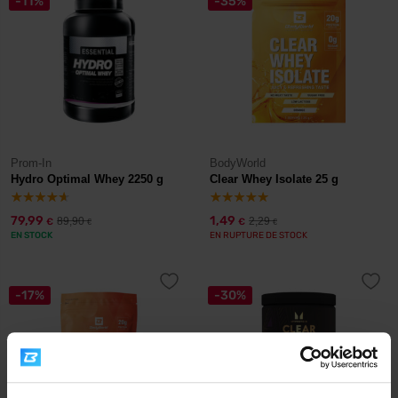
-11%
-35%
Prom-In
BodyWorld
Hydro Optimal Whey 2250 g
Clear Whey Isolate 25 g
79,99
1,49
89,90
2,29
€
€
€
€
EN STOCK
EN RUPTURE DE STOCK
-17%
-30%