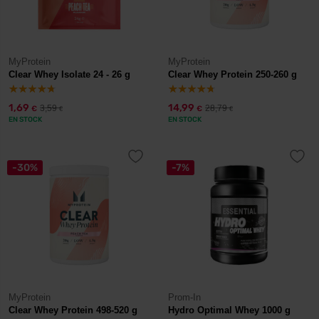
MyProtein
MyProtein
Clear Whey Isolate 24 - 26 g
Clear Whey Protein 250-260 g
1,69
14,99
3,59
28,79
€
€
€
€
EN STOCK
EN STOCK
-30%
-7%
MyProtein
Prom-In
Clear Whey Protein 498-520 g
Hydro Optimal Whey 1000 g