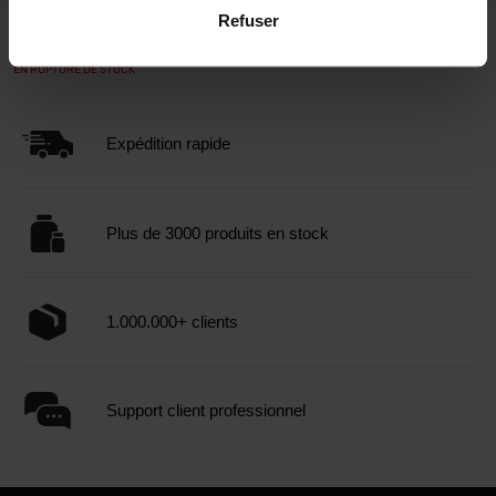
Refuser
89,99
99,90
€
€
EN RUPTURE DE STOCK
Expédition rapide
Plus de 3000 produits en stock
1.000.000+ clients
Support client professionnel