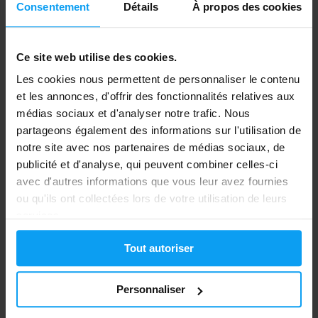
Consentement
Détails
À propos des cookies
BodyWorld
MyProtein
Ce site web utilise des cookies.
Clear Whey Isolate 500 g
Clear Whey Protein Marvel 500
g
Les cookies nous permettent de personnaliser le contenu
et les annonces, d'offrir des fonctionnalités relatives aux
27,99
39,99
€
€
médias sociaux et d'analyser notre trafic. Nous
24,99
29,99
€
€
EN STOCK
- IL NE RESTE QUE QUELQUES
EN RUPTURE DE STOCK
ARTICLES
partageons également des informations sur l'utilisation de
notre site avec nos partenaires de médias sociaux, de
publicité et d'analyse, qui peuvent combiner celles-ci
-10%
avec d'autres informations que vous leur avez fournies
ou qu'ils ont collectées lors de votre utilisation de leurs
services.
Tout autoriser
Personnaliser
Scitec Nutrition
100% Hydro Isolate 2000 g