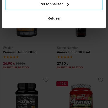
-13%
Personnaliser
Refuser
Weider
Scitec Nutrition
Premium Amino 800 g
Amino Liquid 1000 ml
26,90
27,90
30,99
€
€
€
EN RUPTURE DE STOCK
EN RUPTURE DE STOCK
-12%