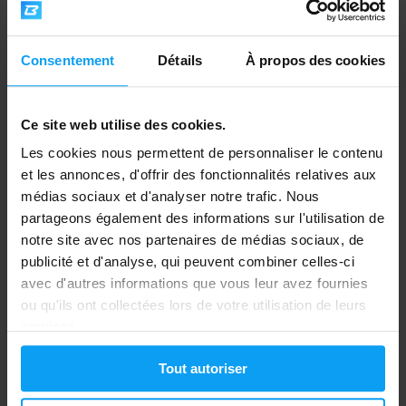
11,99
19,90
13,99
€
€
€
EN RUPTURE DE STOCK
EN RUPTURE DE STOCK
Consentement
Détails
À propos des cookies
-14%
-17%
Ce site web utilise des cookies.
Les cookies nous permettent de personnaliser le contenu
et les annonces, d'offrir des fonctionnalités relatives aux
médias sociaux et d'analyser notre trafic. Nous
partageons également des informations sur l'utilisation de
notre site avec nos partenaires de médias sociaux, de
publicité et d'analyse, qui peuvent combiner celles-ci
Amix
Gaspari Nutrition
avec d'autres informations que vous leur avez fournies
100% Whey Amino Gold 360
AminoMax 8000 325 tablets
comprimés
ou qu'ils ont collectées lors de votre utilisation de leurs
services.
21,49
26,49
24,90
31,99
€
€
€
€
EN RUPTURE DE STOCK
EN RUPTURE DE STOCK
Tout autoriser