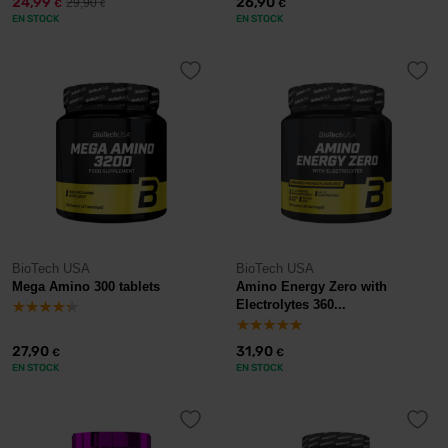
24,99
26,90
29,90
€
€
€
EN STOCK
EN STOCK
BioTech USA
BioTech USA
Mega Amino 300 tablets
Amino Energy Zero with
Electrolytes 360...
27,90
31,90
€
€
EN STOCK
EN STOCK