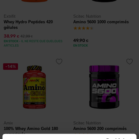
Extrifit
Scitec Nutrition
Whey Hydro Peptides 420
Amino 5600 1000 comprimés
gélules
38,99
42,99
€
€
49,90
€
EN STOCK
- IL NE RESTE QUE QUELQUES
ARTICLES
EN STOCK
-14%
Amix
Scitec Nutrition
100% Whey Amino Gold 180
Amino 5600 200 comprimés
comprimés