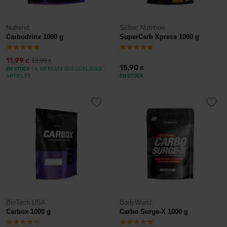
Nutrend
Scitec Nutrition
Carbodrinx 1000 g
SuperCarb Xpress 1000 g
11,99
13,90
€
€
15,90
€
EN STOCK
- IL NE RESTE QUE QUELQUES
ARTICLES
EN STOCK
BioTech USA
BodyWorld
Carbox 1000 g
Carbo Surge-X 1000 g