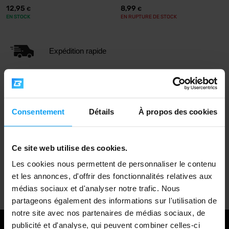
12,95
8,99
€
€
EN STOCK
EN RUPTURE DE STOCK
Expédition rapide
Plus de 3000 produits en stock
Consentement
Détails
À propos des cookies
1.000.000+ clients
Ce site web utilise des cookies.
Les cookies nous permettent de personnaliser le contenu
Support client professionnel
et les annonces, d'offrir des fonctionnalités relatives aux
médias sociaux et d'analyser notre trafic. Nous
partageons également des informations sur l'utilisation de
notre site avec nos partenaires de médias sociaux, de
publicité et d'analyse, qui peuvent combiner celles-ci