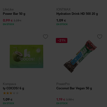
LifeLike
IONTMAX
Power Bar 50 g
Hydration Drink HD 500 20 g
0,99
1,09
1,19
€
€
€
EN STOCK
EN STOCK
-21%
Kompava
PowerPro
ty COCOS! 6 g
Coconut Bar Vegan 50 g
1,09
1,19
1,50
€
€
€
EN STOCK
EN STOCK