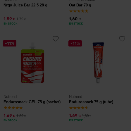
Nrgy Juice Bar 22.5 28 g
Oat Bar 70 g
1,59
1,60
1,79
€
€
€
EN STOCK
EN STOCK
-11%
-11%
Nutrend
Nutrend
Endurosnack GEL 75 g (sachet)
Endurosnack 75 g (tube)
1,69
1,69
1,89
1,89
€
€
€
€
EN STOCK
EN STOCK