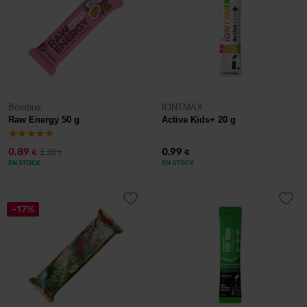
Bombus
IONTMAX
Raw Energy 50 g
Active Kids+ 20 g
0,89
0,99
1,10
€
€
€
EN STOCK
EN STOCK
-17%