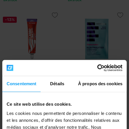
EN STOCK
EN STOCK
-13%
Nutrend
Voxberg
Carbosnack 50 g (tube)
Hydro Daily 10 g
Consentement
Détails
À propos des cookies
1,18
€
avec le code de réduction
VXB15
1,29
1,39
1,49
€
€
€
Ce site web utilise des cookies.
EN STOCK
EN STOCK
Les cookies nous permettent de personnaliser le contenu
et les annonces, d'offrir des fonctionnalités relatives aux
-7%
médias sociaux et d'analyser notre trafic. Nous