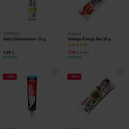
IONTMAX
Nutrend
Daily Electrolytes+ 12 g
Voltage Energy Bar 65 g
1,19
1,19
1,39
€
€
€
EN STOCK
EN STOCK
-13%
-19%