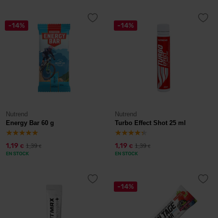
-14%
-14%
Nutrend
Nutrend
Energy Bar 60 g
Turbo Effect Shot 25 ml
1,19
1,19
1,39
1,39
€
€
€
€
EN STOCK
EN STOCK
-14%