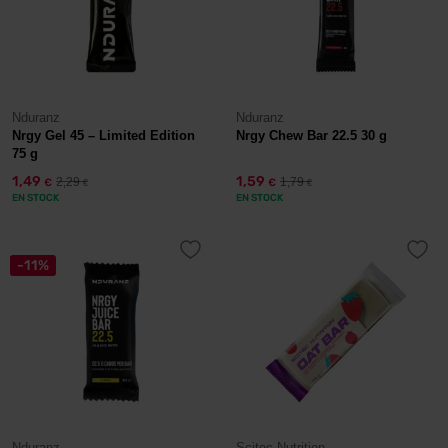
Nduranz
Nduranz
Nrgy Gel 45 – Limited Edition
Nrgy Chew Bar 22.5 30 g
75 g
1,49
1,59
2,29
1,79
€
€
€
€
EN STOCK
EN STOCK
-11%
Nduranz
Scitec Nutrition