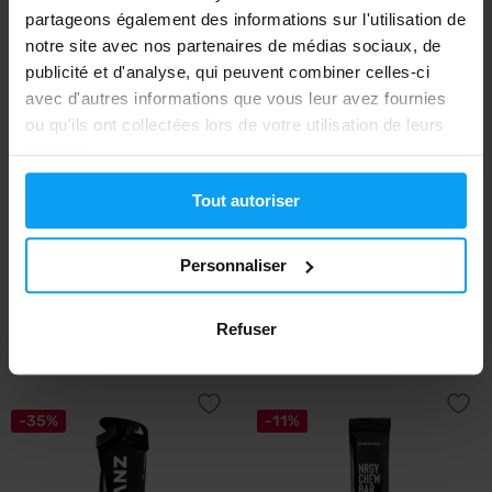
partageons également des informations sur l'utilisation de
notre site avec nos partenaires de médias sociaux, de
publicité et d'analyse, qui peuvent combiner celles-ci
avec d'autres informations que vous leur avez fournies
ou qu'ils ont collectées lors de votre utilisation de leurs
services.
Voxberg
MyProtein
Tout autoriser
Hydro Pro 22 g
Hyrox The Energy Gel 60 ml
Personnaliser
1,18
€
avec le code de réduction
VXB15
1,39
1,39
Refuser
1,49
€
€
€
EN STOCK
EN STOCK
-35%
-11%