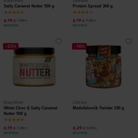
BodyWorld
Grenade
Salty Caramel Nutter 500 g
Protein Spread 360 g
6,19
6,19
7,99
7,89
€
€
€
€
EN STOCK
EN STOCK
-23%
-10%
BodyWorld
LifeLike
White Choc & Salty Caramel
Medvědovník Twister 190 g
Nutter 500 g
6,19
6,29
7,99
6,96
€
€
€
€
EN STOCK
EN STOCK