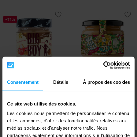
-11%
Big Boy
LifeLike
Big Pumpkin Spice 220 g
Vanilla Rolls Twister 300 g
Consentement
Détails
À propos des cookies
7,39
7,39
8,29
€
€
€
EN STOCK
EN STOCK
Ce site web utilise des cookies.
Les cookies nous permettent de personnaliser le contenu
-10%
-10%
et les annonces, d'offrir des fonctionnalités relatives aux
médias sociaux et d'analyser notre trafic. Nous
partageons également des informations sur l'utilisation de