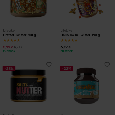
LifeLike
LifeLike
Pretzel Twister 300 g
Hallo Im In Twister 190 g
5,19
6,19
6,21
€
€
€
EN STOCK
EN STOCK
-23%
-22%