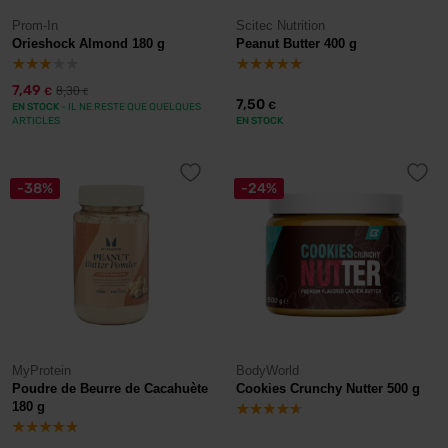
Prom-In
Scitec Nutrition
Orieshock Almond 180 g
Peanut Butter 400 g
7,49
8,30
€
€
7,50
€
EN STOCK
- IL NE RESTE QUE QUELQUES
ARTICLES
EN STOCK
-38%
-24%
MyProtein
BodyWorld
Poudre de Beurre de Cacahuète
Cookies Crunchy Nutter 500 g
180 g