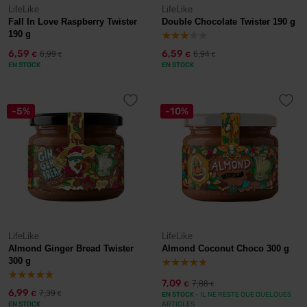
LifeLike
LifeLike
Fall In Love Raspberry Twister
Double Chocolate Twister 190 g
190 g
6,59
6,59
6,99
6,94
€
€
€
€
EN STOCK
EN STOCK
-5%
-10%
LifeLike
LifeLike
Almond Ginger Bread Twister
Almond Coconut Choco 300 g
300 g
7,09
7,88
€
€
6,99
7,39
€
€
EN STOCK
- IL NE RESTE QUE QUELQUES
EN STOCK
ARTICLES