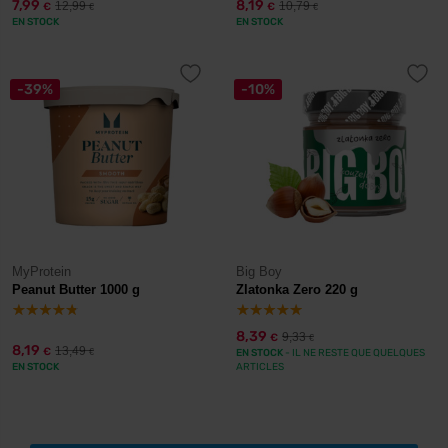
7,99
8,19
12,99
10,79
€
€
€
€
EN STOCK
EN STOCK
-39%
-10%
MyProtein
Big Boy
Peanut Butter 1000 g
Zlatonka Zero 220 g
8,39
9,33
€
€
8,19
13,49
€
€
EN STOCK
- IL NE RESTE QUE QUELQUES
EN STOCK
ARTICLES