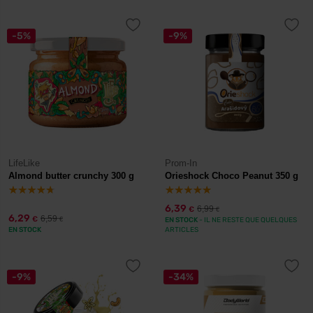
-5%
-9%
LifeLike
Prom-In
Almond butter crunchy 300 g
Orieshock Choco Peanut 350 g
6,39
6,99
€
€
6,29
6,59
€
€
EN STOCK
- IL NE RESTE QUE QUELQUES
EN STOCK
ARTICLES
-9%
-34%