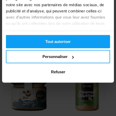
notre site avec nos partenaires de médias sociaux, de
publicité et d'analyse, qui peuvent combiner celles-ci
avec d'autres informations que vous leur avez fournies
ou qu'ils ont collectées lors de votre utilisation de leurs
services.
Big Boy
Prom-In
Lait de poule 220 g
Orieshock Cashew 180 g
Tout autoriser
7,49
8,30
€
€
7,49
8,29
€
€
EN STOCK
- IL NE RESTE QUE QUELQUES
Personnaliser
EN STOCK
ARTICLES
Refuser
-10%