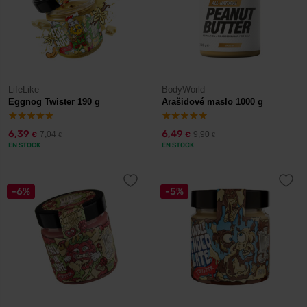
LifeLike
BodyWorld
Eggnog Twister 190 g
Arašidové maslo 1000 g
6,39
6,49
7,04
9,90
€
€
€
€
EN STOCK
EN STOCK
-6%
-5%