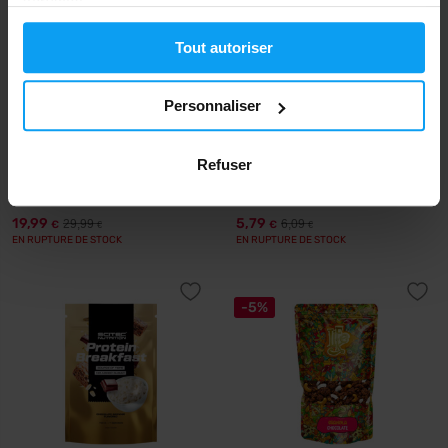
services.
Tout autoriser
Personnaliser
Per4m Nutrition
LifeLike
Refuser
Cream of Rice 2000 g
Granola Coconut Strawberry
400 g
19,99
5,79
29,99
6,09
€
€
€
€
EN RUPTURE DE STOCK
EN RUPTURE DE STOCK
-5%