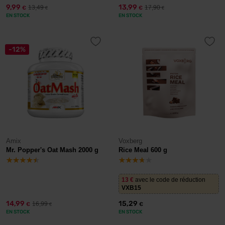
9,99
13,99
13,49
17,90
€
€
€
€
EN STOCK
EN STOCK
-12%
Amix
Voxberg
Mr. Popper's Oat Mash 2000 g
Rice Meal 600 g
13
€
avec le code de réduction
VXB15
14,99
15,29
16,99
€
€
€
EN STOCK
EN STOCK