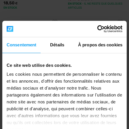
18,50
€
EN STOCK
- IL NE RESTE QUE QUELQUES
EN STOCK
ARTICLES
-15%
-20%
Consentement
Détails
À propos des cookies
Ce site web utilise des cookies.
Les cookies nous permettent de personnaliser le contenu
Amix
Applied Nutrition
et les annonces, d'offrir des fonctionnalités relatives aux
Mr. Popper's Rice Mash 1500 g
Cream Of Rice 2 000 g
médias sociaux et d'analyser notre trafic. Nous
partageons également des informations sur l'utilisation de
15,99
19,99
18,90
24,99
€
€
€
€
notre site avec nos partenaires de médias sociaux, de
EN RUPTURE DE STOCK
EN RUPTURE DE STOCK
publicité et d'analyse, qui peuvent combiner celles-ci
avec d'autres informations que vous leur avez fournies
-33%
-5%
ou qu'ils ont collectées lors de votre utilisation de leurs