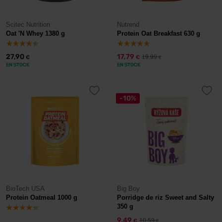
Scitec Nutrition
Nutrend
Oat 'N Whey 1380 g
Protein Oat Breakfast 630 g
27,90
17,79
19,99
€
€
€
EN STOCK
EN STOCK
-10%
BioTech USA
Big Boy
Protein Oatmeal 1000 g
Porridge de riz Sweet and Salty
350 g
9,49
10,59
€
€