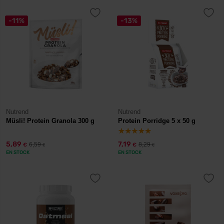
-11%
-13%
Nutrend
Nutrend
Müsli! Protein Granola 300 g
Protein Porridge 5 x 50 g
5,89
7,19
6,59
8,29
€
€
€
€
EN STOCK
EN STOCK