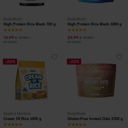
BodyWorld
BodyWorld
High Protein Rice Mash 720 g
High Protein Rice Mash 1800 g
12,99
26,99
16,99
34,90
€
€
€
€
EN STOCK
EN STOCK
-26%
-22%
Applied Nutrition
BodyWorld
Cream Of Rice 1000 g
Gluten-Free Instant Oats 2500 g