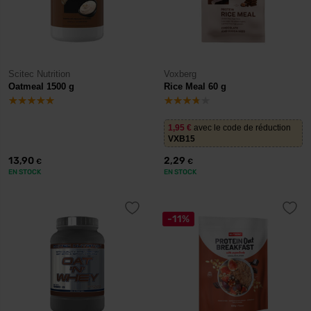
Scitec Nutrition
Voxberg
Oatmeal 1500 g
Rice Meal 60 g
1,95
€
avec le code de réduction
VXB15
13,90
2,29
€
€
EN STOCK
EN STOCK
-11%