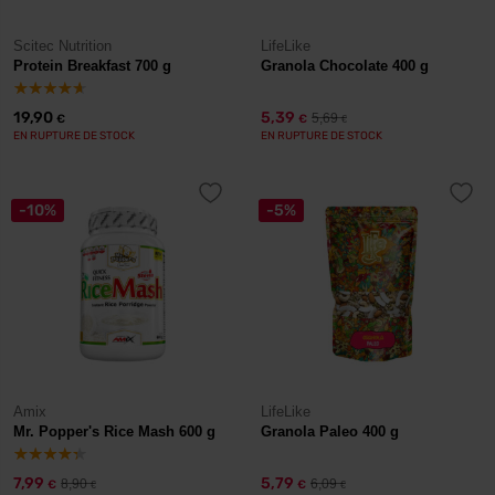
Scitec Nutrition
LifeLike
Protein Breakfast 700 g
Granola Chocolate 400 g
19,90
5,39
5,69
€
€
€
EN RUPTURE DE STOCK
EN RUPTURE DE STOCK
-10%
-5%
Amix
LifeLike
Mr. Popper's Rice Mash 600 g
Granola Paleo 400 g
7,99
5,79
8,90
6,09
€
€
€
€