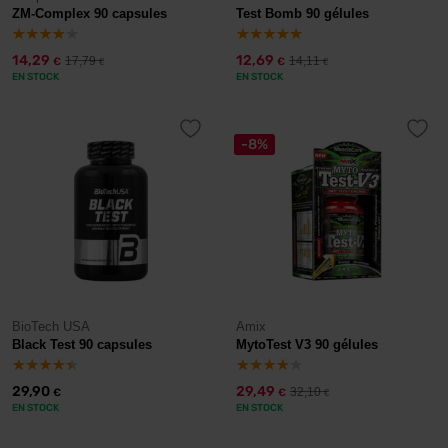
ZM-Complex 90 capsules
Test Bomb 90 gélules
14,29
12,69
17,79
14,11
€
€
€
€
EN STOCK
EN STOCK
-8%
BioTech USA
Amix
Black Test 90 capsules
MytoTest V3 90 gélules
29,90
29,49
32,10
€
€
€
EN STOCK
EN STOCK