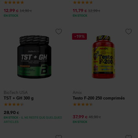
12,99
11,79
14,90
12,99
€
€
€
€
EN STOCK
EN STOCK
-19%
BioTech USA
Amix
TST + GH 300 g
Testo F-200 250 comprimés
28,90
€
37,99
46,90
€
EN STOCK
- IL NE RESTE QUE QUELQUES
€
ARTICLES
EN STOCK