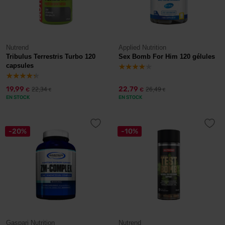
Nutrend
Applied Nutrition
Tribulus Terrestris Turbo 120
Sex Bomb For Him 120 gélules
capsules
19,99
22,79
22,34
26,49
€
€
€
€
EN STOCK
EN STOCK
-20%
-10%
Gaspari Nutrition
Nutrend