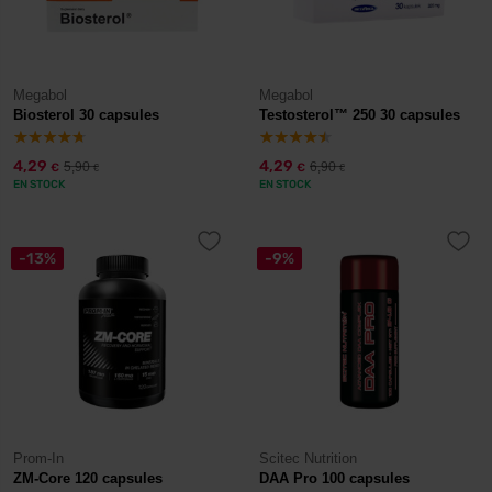
Megabol
Megabol
Biosterol 30 capsules
Testosterol™ 250 30 capsules
4,29
4,29
5,90
6,90
€
€
€
€
EN STOCK
EN STOCK
-13%
-9%
Prom-In
Scitec Nutrition
ZM-Core 120 capsules
DAA Pro 100 capsules