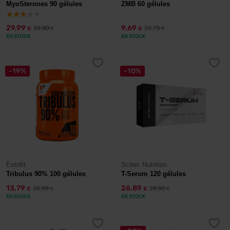
MyoSterones 90 gélules
ZMB 60 gélules
29,99
9,69
39,90
10,75
€
€
€
€
EN STOCK
EN STOCK
-19%
-10%
Extrifit
Scitec Nutrition
Tribulus 90% 100 gélules
T-Serum 120 gélules
13,79
26,89
16,99
29,90
€
€
€
€
EN STOCK
EN STOCK