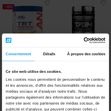
-10%
Applied Nutrition
Scitec Nutrition
Consentement
Détails
À propos des cookies
TRT 300 g
T / GH 240 - 300 g
23,99
26,79
€
€
34,90
Ce site web utilise des cookies.
€
EN STOCK
- IL NE RESTE QUE QUELQUES
ARTICLES
EN STOCK
Les cookies nous permettent de personnaliser le contenu
et les annonces, d'offrir des fonctionnalités relatives aux
médias sociaux et d'analyser notre trafic. Nous
-30%
-10%
partageons également des informations sur l'utilisation de
notre site avec nos partenaires de médias sociaux, de
publicité et d'analyse, qui peuvent combiner celles-ci