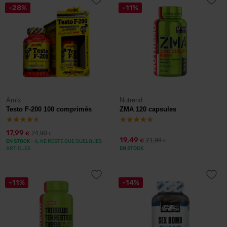
-28%
-11%
Amix
Nutrend
Testo F-200 100 comprimés
ZMA 120 capsules
17,99
24,90
€
€
19,49
21,99
€
EN STOCK
- IL NE RESTE QUE QUELQUES
€
ARTICLES
EN STOCK
-11%
-14%