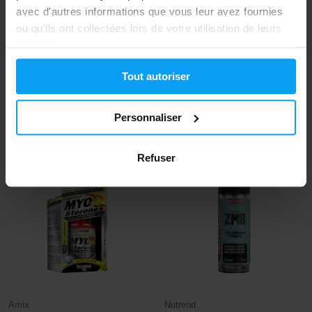
avec d'autres informations que vous leur avez fournies
ou qu'ils ont collectées lors de votre utilisation de leurs
services.
Nutrex
Prom-In
Tout autoriser
Tribulus 1400 90 gélules
ZM-Core Powder 432 g
Personnaliser
13,99
21,19
19,99
23,50
€
€
€
€
EN STOCK
EN STOCK
Refuser
-25%
-10%
Amix
Nutrend