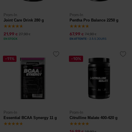
Prom-In
Prom-In
Joint Care Drink 280 g
Pentha Pro Balance 2250 g
21,99
67,99
27,90
74,90
€
€
€
€
EN STOCK
EN ATTENTE
- 2 À 5 JOURS
-11%
-10%
Prom-In
Prom-In
Essential BCAA Synergy 11 g
Citrulline Malate 400-420 g
16,99
18,90
€