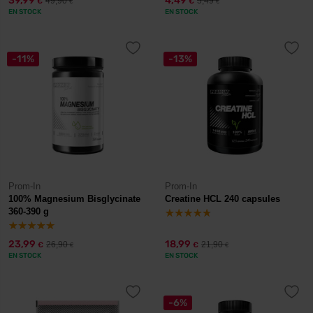
39,99
4,49
49,90
5,49
€
€
€
€
EN STOCK
EN STOCK
-11%
-13%
Prom-In
Prom-In
100% Magnesium Bisglycinate
Creatine HCL 240 capsules
360-390 g
23,99
18,99
26,90
21,90
€
€
€
€
EN STOCK
EN STOCK
-6%