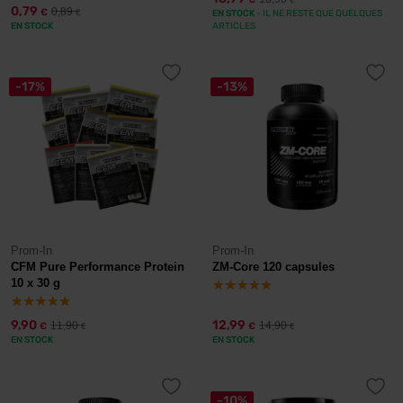
€
0,79
0,89
€
€
EN STOCK
- IL NE RESTE QUE QUELQUES
EN STOCK
ARTICLES
-17%
-13%
Prom-In
Prom-In
CFM Pure Performance Protein
ZM-Core 120 capsules
10 x 30 g
9,90
12,99
11,90
14,90
€
€
€
€
EN STOCK
EN STOCK
-10%