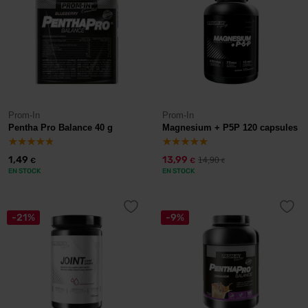
Prom-In
Prom-In
Pentha Pro Balance 40 g
Magnesium + P5P 120 capsules
1,49
13,99
14,90
€
€
€
EN STOCK
EN STOCK
-21%
-9%