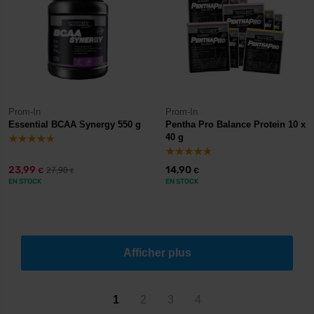
Prom-In
Prom-In
Essential BCAA Synergy 550 g
Pentha Pro Balance Protein 10 x
40 g
23,99
14,90
27,90
€
€
€
EN STOCK
EN STOCK
Afficher plus
1
2
3
4