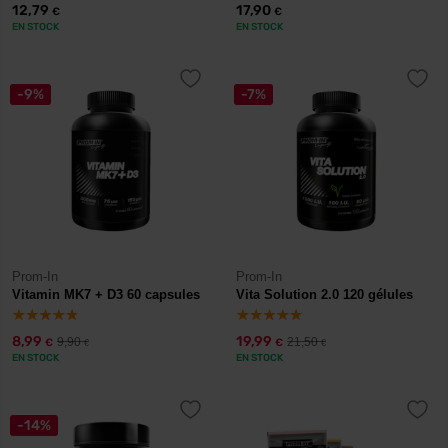
12,79
17,90
€
€
EN STOCK
EN STOCK
-9%
-7%
Prom-In
Prom-In
Vitamin MK7 + D3 60 capsules
Vita Solution 2.0 120 gélules
8,99
19,99
9,90
21,50
€
€
€
€
EN STOCK
EN STOCK
-14%