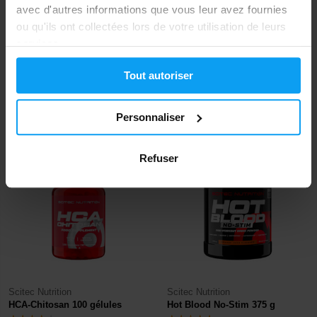
avec d'autres informations que vous leur avez fournies
ou qu'ils ont collectées lors de votre utilisation de leurs
services.
Scitec Nutrition
Scitec Nutrition
Mega BCAA 2300 120 gélules
Superhero 285 g
Tout autoriser
23,90
32,90
€
€
Personnaliser
EN STOCK
EN STOCK
Refuser
Scitec Nutrition
Scitec Nutrition
HCA-Chitosan 100 gélules
Hot Blood No-Stim 375 g