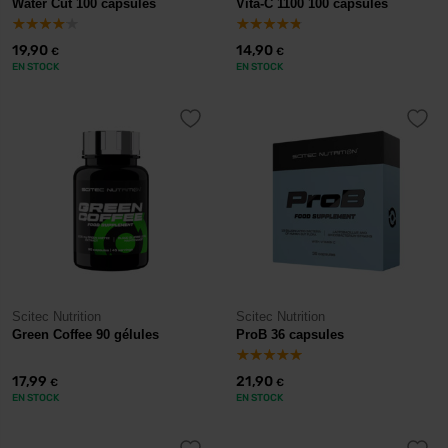
Water Cut 100 capsules
Vita-C 1100 100 capsules
19,90
14,90
€
€
EN STOCK
EN STOCK
Scitec Nutrition
Scitec Nutrition
Green Coffee 90 gélules
ProB 36 capsules
17,99
21,90
€
€
EN STOCK
EN STOCK