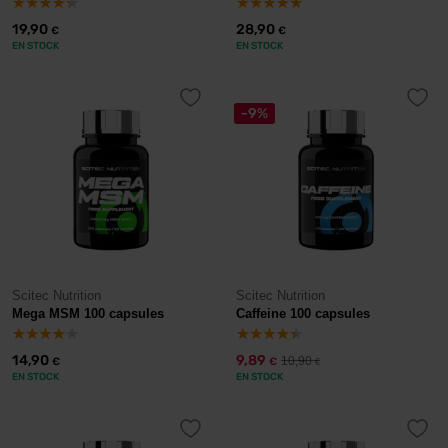
19,90
28,90
€
€
EN STOCK
EN STOCK
-9%
Scitec Nutrition
Scitec Nutrition
Mega MSM 100 capsules
Caffeine 100 capsules
14,90
9,89
10,90
€
€
€
EN STOCK
EN STOCK