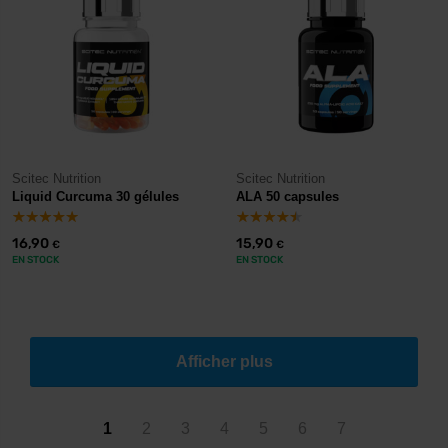
Scitec Nutrition
Scitec Nutrition
Liquid Curcuma 30 gélules
ALA 50 capsules
16,90
15,90
€
€
EN STOCK
EN STOCK
Afficher plus
1
2
3
4
5
6
7