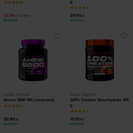
g
11,79
29,90
12,99
€
€
€
EN STOCK
EN STOCK
Scitec Nutrition
Scitec Nutrition
Amino 5600 500 comprimés
100% Creatine Monohydrate 300
g
35,90
19,90
€
€
EN STOCK
EN STOCK