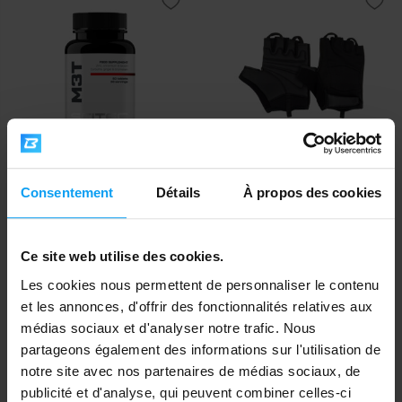
Scitec Nutrition
Scitec Nutrition
Consentement
Détails
À propos des cookies
M3T 60 comprimés
BLACK Style Women's Leather
Gloves noir
22,90
20,50
€
€
EN STOCK
EN STOCK
Ce site web utilise des cookies.
Les cookies nous permettent de personnaliser le contenu
et les annonces, d'offrir des fonctionnalités relatives aux
médias sociaux et d'analyser notre trafic. Nous
partageons également des informations sur l'utilisation de
notre site avec nos partenaires de médias sociaux, de
publicité et d'analyse, qui peuvent combiner celles-ci