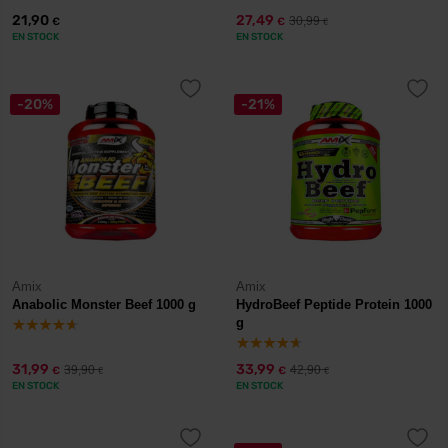
21,90
27,49
30,99
€
€
€
EN STOCK
EN STOCK
-20%
-21%
Amix
Amix
Anabolic Monster Beef 1000 g
HydroBeef Peptide Protein 1000
g
31,99
33,99
39,90
42,90
€
€
€
€
EN STOCK
EN STOCK