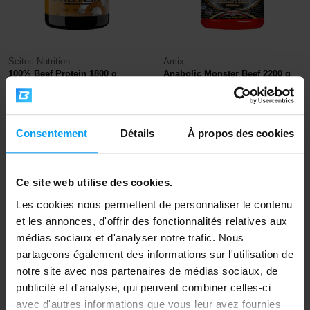
Scitec Nutrition
Amix
100% Beef Protein 1800 g
Anabolic Monster Beef 2200 g
59,99
79,90
€
€
57,90
€
EN STOCK
- IL NE RESTE QUE QUELQUES
EN STOCK
ARTICLES
Consentement
Détails
À propos des cookies
-14%
Ce site web utilise des cookies.
Les cookies nous permettent de personnaliser le contenu
et les annonces, d'offrir des fonctionnalités relatives aux
médias sociaux et d'analyser notre trafic. Nous
partageons également des informations sur l'utilisation de
notre site avec nos partenaires de médias sociaux, de
publicité et d'analyse, qui peuvent combiner celles-ci
Amix
BioTech USA
avec d'autres informations que vous leur avez fournies