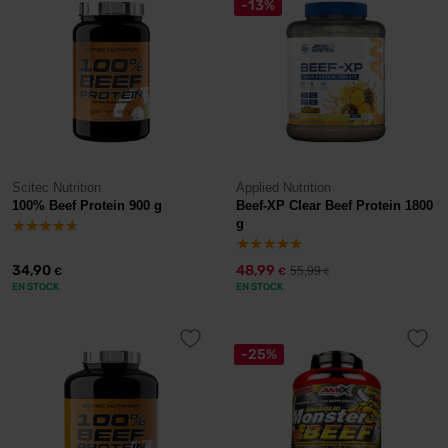
-13%
Scitec Nutrition
Applied Nutrition
100% Beef Protein 900 g
Beef-XP Clear Beef Protein 1800
g
34,90
48,99
55,99
€
€
€
EN STOCK
EN STOCK
-25%