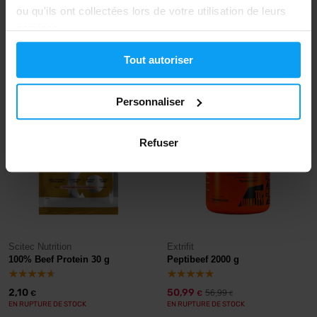
HydroBeef Peptide Protein 2000
Beef Protein 1816 g
ou qu'ils ont collectées lors de votre utilisation de leurs
g
services.
59,99
69,90
€
€
62,90
Tout autoriser
€
EN STOCK
- IL NE RESTE QUE QUELQUES
ARTICLES
EN STOCK
Personnaliser
-11%
Refuser
Scitec Nutrition
Extrifit
100% Beef Protein 30 g
Peptibeef 2000 g
2,10
50,99
56,99
€
€
€
EN RUPTURE DE STOCK
EN RUPTURE DE STOCK