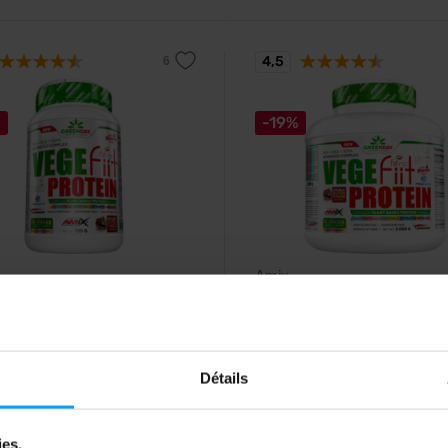
4,5
%
-19%
Amix
it Protein 720 g
Vegefiit Protein 2000 g
e végétale multicomposante
Protéine végétale multicomposan
e en enzymes protéases,
enrichie d'enzymes protéases, c
e de céréales et complexe de
de céréales et complexe de fruits
t légumes.
légumes.
Détails
99
47,99
€
€
58,90
€
€
ies.