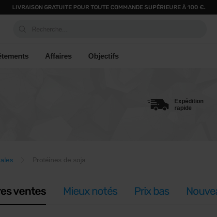
LIVRAISON GRATUITE POUR TOUTE COMMANDE SUPÉRIEURE À 100 €.
Recherche...
êtements
Affaires
Objectifs
Expédition
rapide
tales
Protéines de soja
res ventes
Mieux notés
Prix bas
Nouve