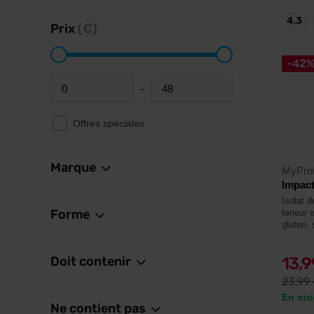
4,3
Prix
(€)
-42
-
Minimum price
Maximum price
Offres spéciales
Marque
MyProt
Impact
Isolat d
Forme
teneur 
gluten,
Doit contenir
13,
23,99
En sto
Ne contient pas