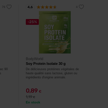
4,6
-25%
BodyWorld
Soy Protein Isolate 30 g
vec 90
De délicieuses protéines végétales de
s
haute qualité sans lactose, gluten ou
ingrédients d'origine animale.
0,89
€
1,19
€
En stock