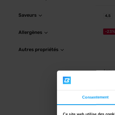
Saveurs
4,5
-23
Allergènes
Autres propriétés
Amix
Vegefi
Protéin
enrichi
complex
fruits e
Consentement
19,
25,90
Ce site web utilise des cook