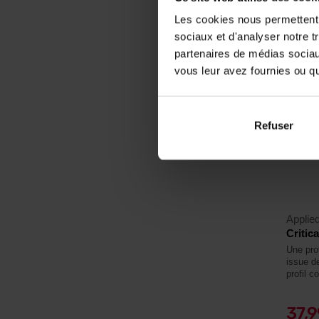
En sto
Les cookies nous permettent d
sociaux et d'analyser notre t
partenaires de médias sociaux
5,0
vous leur avez fournies ou qu'
-21%
Refuser
Applied
Critic
Une pro
issue d
profil 
37,