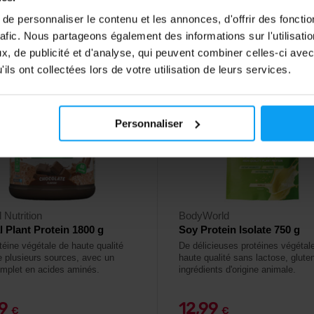
ck
En stock
e personnaliser le contenu et les annonces, d'offrir des fonctio
rafic. Nous partageons également des informations sur l'utilisati
, de publicité et d'analyse, qui peuvent combiner celles-ci avec
4,6
ils ont collectées lors de votre utilisation de leurs services.
-13%
Personnaliser
 Nutrition
BodyWorld
al Plant Protein 1800 g
Soy Protein Isolate 750 g
téine végétale de haute qualité
De délicieuses protéines végétal
e plusieurs sources, avec un
haute qualité sans lactose, glute
complet en acides aminés.
ingrédients d'origine animale.
99
12,99
€
€