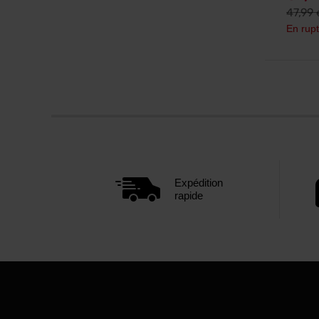
47,99
En rupt
Expédition
rapide