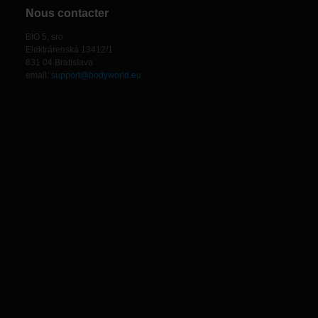
Nous contacter
BIO 5, sro
Elektrárenská 13412/1
831 04 Bratislava
email:
support@bodyworld.eu