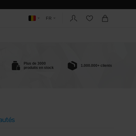
FR
Plus de 3000
1.000.000+ clients
produits en stock
autés