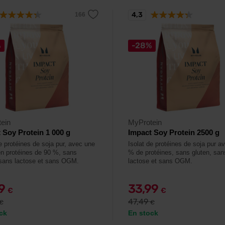
4,3
%
-28%
ein
MyProtein
 Soy Protein 1 000 g
Impact Soy Protein 2500 g
e protéines de soja pur, avec une
Isolat de protéines de soja pur a
en protéines de 90 %, sans
% de protéines, sans gluten, san
 sans lactose et sans OGM.
lactose et sans OGM.
99
33,99
€
€
47,49
€
€
ck
En stock