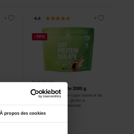
4,6
-19%
BodyWorld
Soy Protein Isolate 2000 g
te
Une protéine végétale super bonne et de
omplexe
qualité, sans lactose, gluten ni
 et
ingrédients d'origine animale.
À propos des cookies
29,99
€
36,99
€