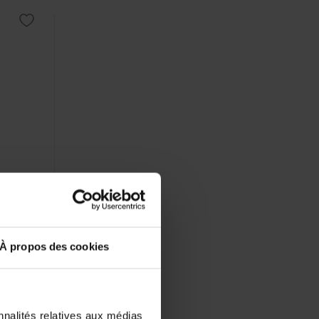
42...
es qui
À propos des cookies
elques
nnalités relatives aux médias