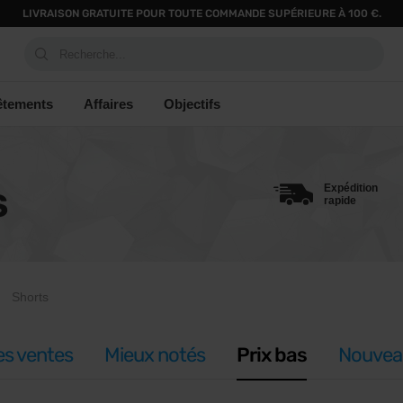
LIVRAISON GRATUITE POUR TOUTE COMMANDE SUPÉRIEURE À 100 €.
Recherche...
êtements
Affaires
Objectifs
Expédition
S
rapide
Shorts
es ventes
Mieux notés
Prix bas
Nouvea