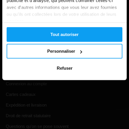
publicité et d'analyse, qui peuvent combiner celles-ci
avec d'autres informations que vous leur avez fournies
ou qu'ils ont collectées lors de votre utilisation de leurs
services.
Tout autoriser
Personnaliser
Shopping
Refuser
Suivi de votre commande
Connexion au compte
Cartes cadeaux
Expédition et livraison
Droit de retrait statutaire
Questions qu'on se pose souvent