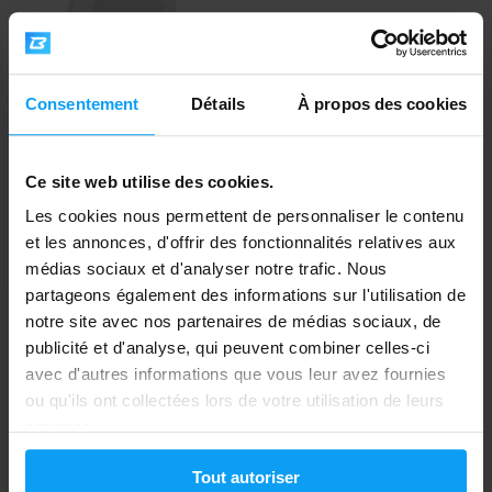
Consentement
Détails
À propos des cookies
Scitec Nutrition
Ce site web utilise des cookies.
Greens & Fruits 600 g
Les cookies nous permettent de personnaliser le contenu
29,29
31,99
€
et les annonces, d'offrir des fonctionnalités relatives aux
€
EN RUPTURE DE STOCK
médias sociaux et d'analyser notre trafic. Nous
partageons également des informations sur l'utilisation de
notre site avec nos partenaires de médias sociaux, de
Expédition rapide
publicité et d'analyse, qui peuvent combiner celles-ci
avec d'autres informations que vous leur avez fournies
ou qu'ils ont collectées lors de votre utilisation de leurs
Plus de 3000 produits en stock
services.
Tout autoriser