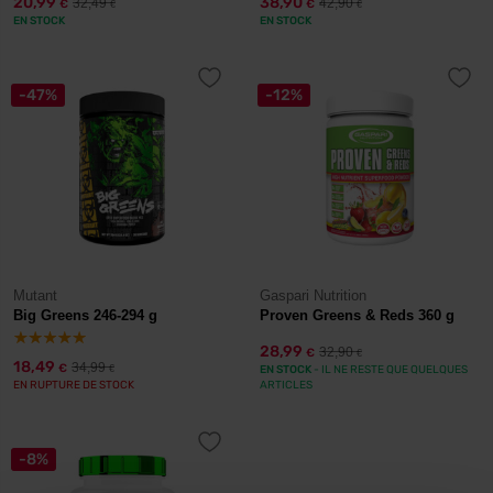
20,99
38,90
32,49
42,90
€
€
€
€
EN STOCK
EN STOCK
-47%
-12%
Mutant
Gaspari Nutrition
Big Greens 246-294 g
Proven Greens & Reds 360 g
28,99
32,90
€
€
18,49
34,99
€
€
EN STOCK
- IL NE RESTE QUE QUELQUES
EN RUPTURE DE STOCK
ARTICLES
-8%