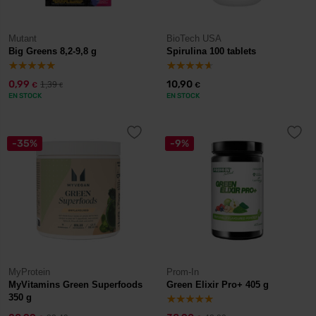
Mutant
BioTech USA
Big Greens 8,2-9,8 g
Spirulina 100 tablets
0,99
10,90
1,39
€
€
€
EN STOCK
EN STOCK
-35%
-9%
MyProtein
Prom-In
MyVitamins Green Superfoods
Green Elixir Pro+ 405 g
350 g