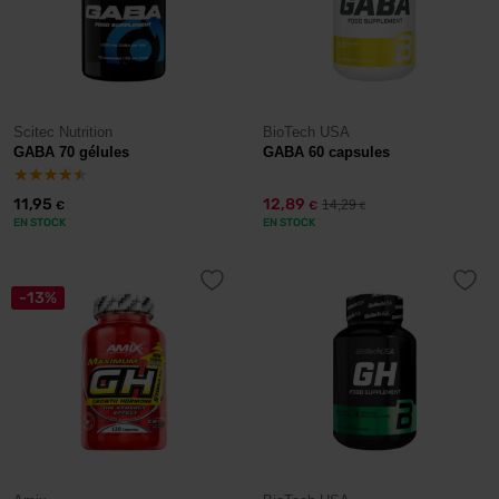
Scitec Nutrition
BioTech USA
GABA 70 gélules
GABA 60 capsules
11,95
12,89
14,29
€
€
€
EN STOCK
EN STOCK
-13%