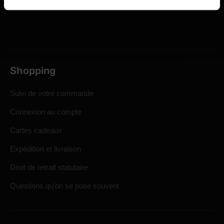
Shopping
Suivi de votre commande
Connexion au compte
Cartes cadeaux
Expédition et livraison
Droit de retrait statutaire
Questions qu'on se pose souvent