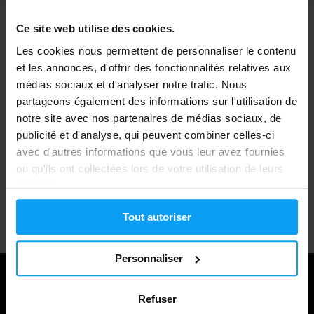
Ce site web utilise des cookies.
Expédition rapide
Les cookies nous permettent de personnaliser le contenu
et les annonces, d'offrir des fonctionnalités relatives aux
médias sociaux et d'analyser notre trafic. Nous
Plus de 3000 produits en stock
partageons également des informations sur l'utilisation de
notre site avec nos partenaires de médias sociaux, de
publicité et d'analyse, qui peuvent combiner celles-ci
1.000.000+ clients
avec d'autres informations que vous leur avez fournies
ou qu'ils ont collectées lors de votre utilisation de leurs
services.
Support client professionnel
Tout autoriser
Personnaliser
Refuser