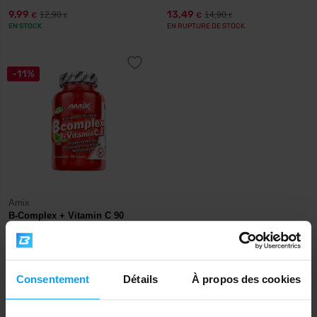
9,99
13,49
12,90
14,90
€
€
€
€
EN STOCK
EN RUPTURE DE STOCK
-11%
Amix
B-Complex + Vitamin C 90
gélules
11,49
12,90
€
€
EN RUPTURE DE STOCK
Consentement
Détails
À propos des cookies