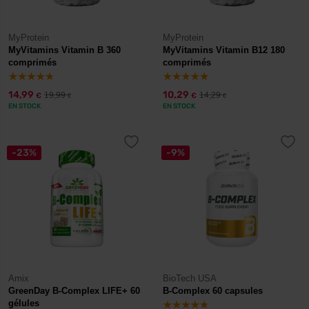
MyProtein
MyProtein
MyVitamins Vitamin B 360
MyVitamins Vitamin B12 180
comprimés
comprimés
14,99
10,29
19,99
14,29
€
€
€
€
EN STOCK
EN STOCK
-23%
-9%
Amix
BioTech USA
GreenDay B-Complex LIFE+ 60
B-Complex 60 capsules
gélules