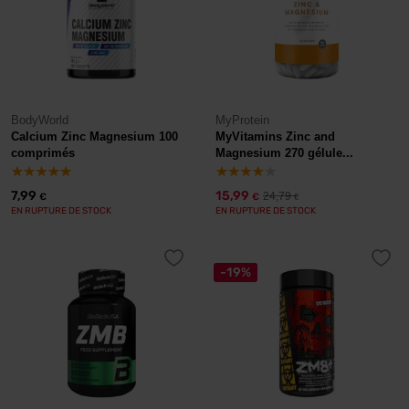
BodyWorld
MyProtein
Calcium Zinc Magnesium 100
MyVitamins Zinc and
comprimés
Magnesium 270 gélule...
7,99
15,99
24,79
€
€
€
EN RUPTURE DE STOCK
EN RUPTURE DE STOCK
-19%