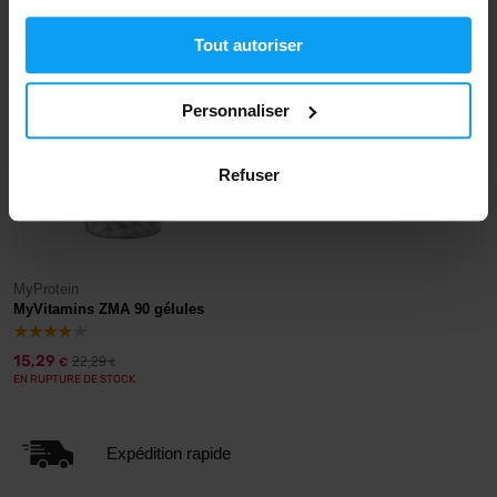
EN RUPTURE DE STOCK
EN RUPTURE DE STOCK
Tout autoriser
-31%
Personnaliser
Refuser
MyProtein
MyVitamins ZMA 90 gélules
15,29
22,29
€
€
EN RUPTURE DE STOCK
Expédition rapide