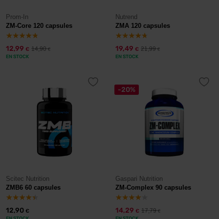
Prom-In
Nutrend
ZM-Core 120 capsules
ZMA 120 capsules
12,99
19,49
14,90
21,99
€
€
€
€
EN STOCK
EN STOCK
-20%
Scitec Nutrition
Gaspari Nutrition
ZMB6 60 capsules
ZM-Complex 90 capsules
12,90
14,29
17,79
€
€
€
EN STOCK
EN STOCK