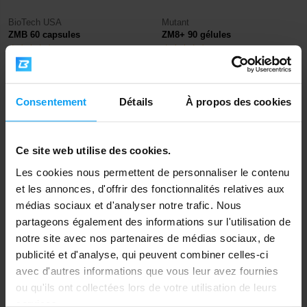
BioTech USA
Mutant
ZMB 60 capsules
ZM8+ 90 gélules
13,90
€
10,79
13,29
€
EN STOCK
- IL NE RESTE QUE QUELQUES
€
ARTICLES
EN RUPTURE DE STOCK
Consentement
Détails
À propos des cookies
-21%
-15%
Ce site web utilise des cookies.
Les cookies nous permettent de personnaliser le contenu
et les annonces, d'offrir des fonctionnalités relatives aux
médias sociaux et d'analyser notre trafic. Nous
partageons également des informations sur l'utilisation de
notre site avec nos partenaires de médias sociaux, de
publicité et d'analyse, qui peuvent combiner celles-ci
Amix
Amix
®
avec d'autres informations que vous leur avez fournies
Tribu 90% ZMA 90 tablets
ZMA
90 capsules
ou qu'ils ont collectées lors de votre utilisation de leurs
21,99
16,99
services.
27,90
19,90
€
€
€
€