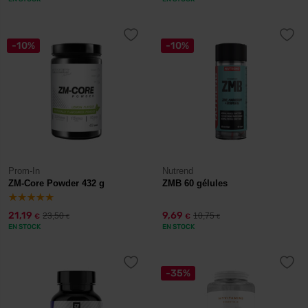
-10%
-10%
Prom-In
Nutrend
ZM-Core Powder 432 g
ZMB 60 gélules
21,19
9,69
23,50
10,75
€
€
€
€
EN STOCK
EN STOCK
-35%