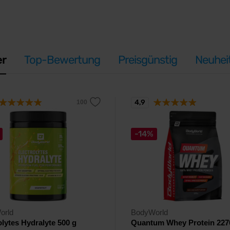
er
Top-Bewertung
Preisgünstig
Neuhei
4,9
-14%
orld
BodyWorld
olytes Hydralyte 500 g
Quantum Whey Protein 227