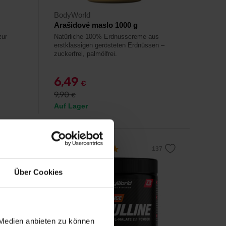
BodyWorld
Arašidové maslo 1000 g
zur
Natürliche 100% Erdnusscreme aus
erstklassigen gerösteten Erdnüssen –
zuckerfrei, palmölfrei.
6,49
€
9,90
€
Auf Lager
4,8
Über Cookies
-29%
 Medien anbieten zu können