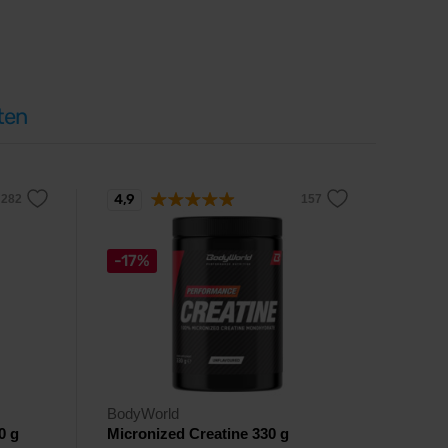
ten
4,9
-17%
BodyWorld
0 g
Micronized Creatine 330 g