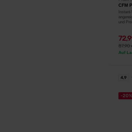
CFM P
Instant
angerei
und Pro
72,
87,90
Auf La
4,9
-20