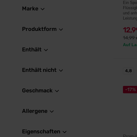
Ein Spo
Marke
Flüssig
und anh
Leistun
Produktform
12,
14,99
Auf La
Enthält
Enthält nicht
4,8
-17%
Geschmack
Allergene
Eigenschaften
Prom-I