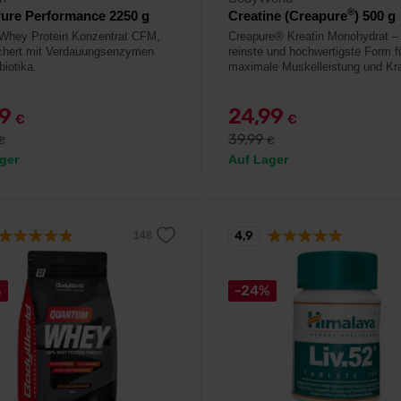
®
ure Performance 2250 g
Creatine (Creapure
) 500 g
-Whey Protein Konzentrat CFM,
Creapure® Kreatin Monohydrat – 
chert mit Verdauungsenzymen
reinste und hochwertigste Form f
biotika.
maximale Muskelleistung und Kra
99
24,99
€
€
39,99
€
€
ger
Auf Lager
4,9
%
-24%