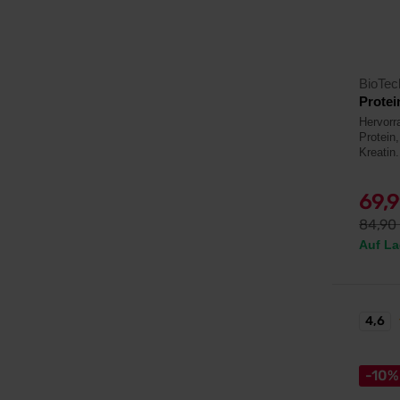
BioTe
Protei
Hervor
Protein
Kreatin.
69,
84,90
Auf La
4,6
-10%