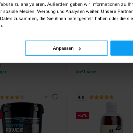
Website zu analysieren. Außerdem geben wir Informationen zu I
r soziale Medien, Werbung und Analysen weiter. Unsere Partner
orld
Scitec Nutrition
 Daten zusammen, die Sie ihnen bereitgestellt haben oder die s
+ Glutamine 480 g
100% Whey Protein Profess
n.
2350 g
 BCAA verzweigtkettige
uren in Kombination mit L-
Schmackhaftes Whey Protein,
n – zur Unterstützung der
angereichert mit zusätzlichen
egeneration und des
Aminosäuren und Verdauungsen
Anpassen
ufbaus.
99
76,99
€
€
€
ger
Auf Lager
4,8
-5%