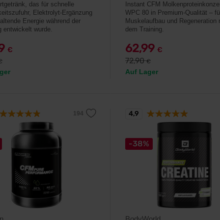
rtgetränk, das für schnelle
Instant CFM Molkenproteinkonze
keitszufuhr, Elektrolyt-Ergänzung
WPC 80 in Premium-Qualität – fü
altende Energie während der
Muskelaufbau und Regeneration 
g entwickelt wurde.
dem Training.
99
62,99
€
€
72,90
€
€
ger
Auf Lager
4,9
-38%
n
BodyWorld