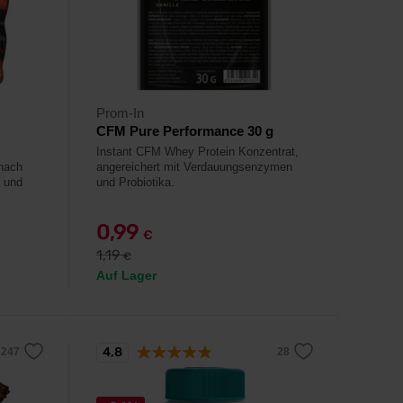
Prom-In
CFM Pure Performance 30 g
Instant CFM Whey Protein Konzentrat,
nach
angereichert mit Verdauungsenzymen
t und
und Probiotika.
0,99
€
1,19
€
Auf Lager
4,8