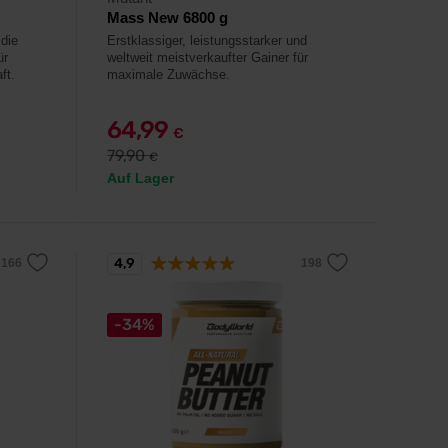
Mass New 6800 g
die
Erstklassiger, leistungsstarker und
ür
weltweit meistverkaufter Gainer für
ft.
maximale Zuwächse.
64,99
€
79,90
€
Auf Lager
4,9
-34%