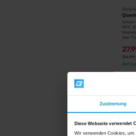
BodyW
Quant
Instant
WPC 80 
Muskela
dem Tra
27,
34,99
Auf La
4,9
Zustimmung
-18%
Diese Webseite verwendet 
Wir verwenden Cookies, um I