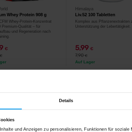
orld
Himalaya
um Whey Protein 908 g
Liv.52 100 Tabletten
 CFM Whey-Protein-Konzentrat
Komplex aus Pflanzenextrakten 
Premium-Qualität – für
Unterstützung der Lebertätigkeit.
ufbau und Regeneration nach
ining.
99
5,99
€
€
7,90
€
€
ger
Auf Lager
4,7
Details
Cookies
nhalte und Anzeigen zu personalisieren, Funktionen für soziale