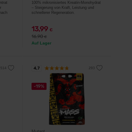
ntrat
100% mikronisiertes Kreatin-Monohydrat
r
– Steigerung von Kraft, Leistung und
nach
schnellerer Regeneration.
13,99
€
16,90
€
Auf Lager
4,7
-19%
Mutant