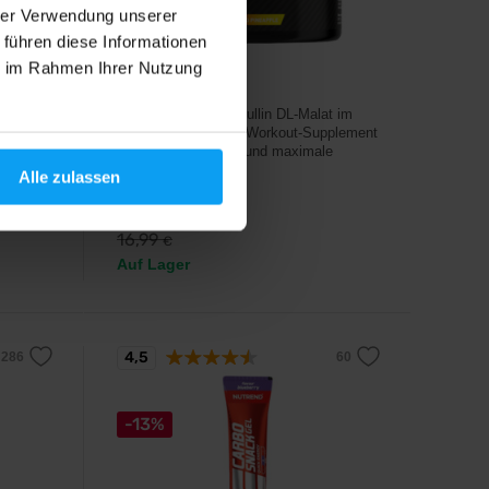
hrer Verwendung unserer
 führen diese Informationen
BodyWorld
ie im Rahmen Ihrer Nutzung
ional
Citrulline 300 g
Aromatisiertes L-Citrullin DL-Malat im
Verhältnis 2:1 – Pre-Workout-Supplement
für optimalen Pump und maximale
Performance.
zymen.
Alle zulassen
11,99
€
16,99
€
Auf Lager
4,5
-13%