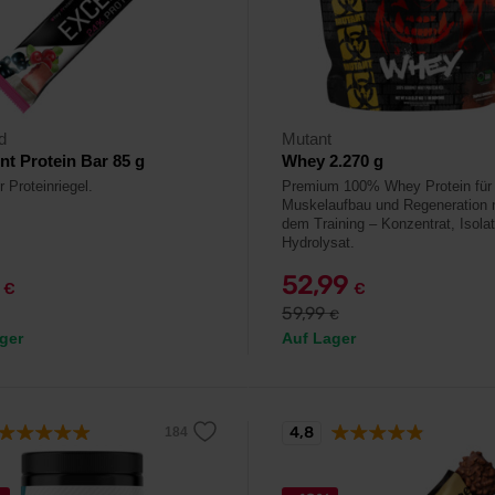
d
Mutant
nt Protein Bar 85 g
Whey 2.270 g
 Proteinriegel.
Premium 100% Whey Protein für
Muskelaufbau und Regeneration 
dem Training – Konzentrat, Isola
Hydrolysat.
9
52,99
€
€
59,99
€
ger
Auf Lager
4,8