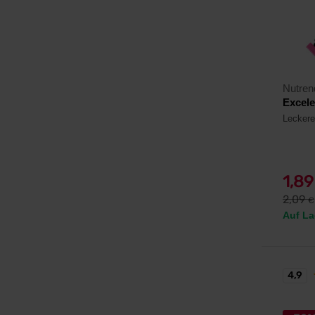
Nutren
Excele
Leckerer
1,8
2,09
€
Auf La
4,9