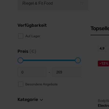
Riegel & Fit Food
77
Verfügbarkeit
Topsell
Auf Lager
4,9
Preis
(€)
-13%
-
Minimum price
Maximum price
Besondere Angebote
Kategorie
BodyW
Electr