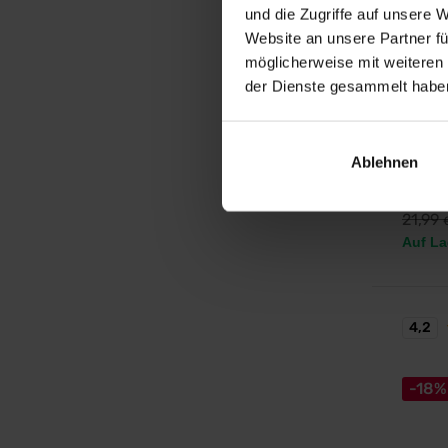
und die Zugriffe auf unsere 
Website an unsere Partner fü
BodyW
möglicherweise mit weiteren
BCAA 
der Dienste gesammelt habe
Instant
Aminosä
Glutami
Muskelr
Ablehnen
Muskela
17,
21,99
Auf La
4,2
-18%