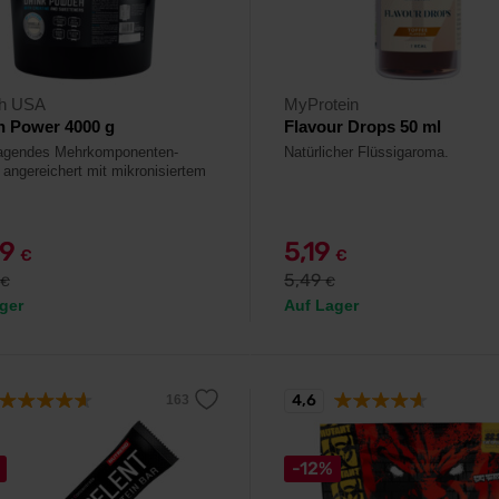
ch USA
MyProtein
n Power 4000 g
Flavour Drops 50 ml
ragendes Mehrkomponenten-
Natürlicher Flüssigaroma.
, angereichert mit mikronisiertem
99
5,19
€
€
5,49
€
€
ger
Auf Lager
4,6
-12%