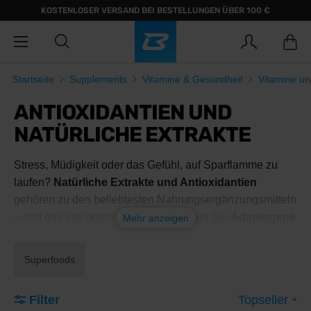
KOSTENLOSER VERSAND BEI BESTELLUNGEN ÜBER 100 €
Startseite
Supplements
Vitamine & Gesundheit
Vitamine un
ANTIOXIDANTIEN UND
NATÜRLICHE EXTRAKTE
Stress, Müdigkeit oder das Gefühl, auf Sparflamme zu
laufen?
Natürliche Extrakte und Antioxidantien
gehören zu den beliebtesten Nahrungsergänzungsmitteln
– und das aus gutem Grund. Entdecken Sie
Adaptogene
Mehr anzeigen
wie
Ashwagandha
, Algen wie
Spirulina
oder moderne
Antioxidantien
wie
Astaxanthin
und
Resveratrol
.
Superfoods
Welches davon suchen Sie?
Filter
Topseller
Was sind Antioxidantien und