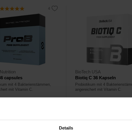
Nutrition
BioTech USA
6 capsules
Biotiq C 36 Kapseln
ikum mit 4 Bakterienstämmen,
Probiotikum mit 4 Bakterienstä
chert mit Vitamin C.
angereichert mit Vitamin C.
90
21,95
€
€
ger
Auf Lager
Details