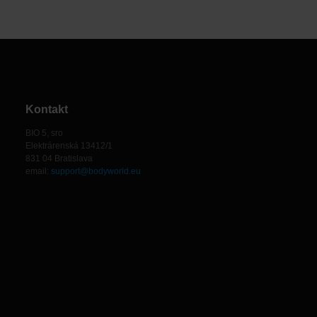
Kontakt
BIO 5, sro
Elektrárenská 13412/1
831 04 Bratislava
email:
support@bodyworld.eu