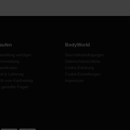
aufen
BodyWorld
estellung verfolgen
Geschäftsbedingungen
 Anmeldung
Datenschutzrichtlinie
enkkarten
Cookie-Erklärung
nd & Lieferung
Cookie-Einstellungen
itt vom Kaufvertrag
Impressum
 gestellte Fragen