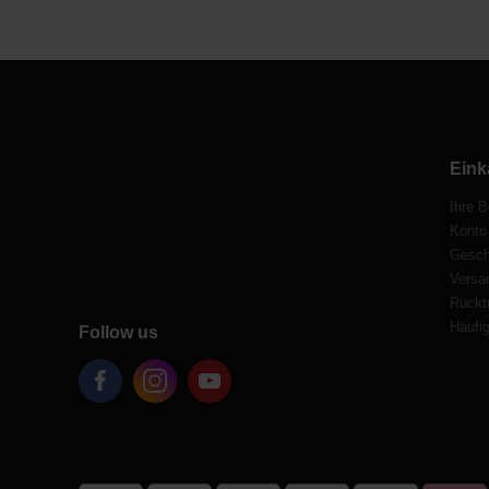
Eink
Ihre B
Konto
Gesch
Versa
Rücktr
Häufig
Follow us