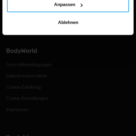
Versand & Lieferung
Anpassen
Rücktritt vom Kaufvertrag
Ablehnen
Häufig gestellte Fragen
BodyWorld
Geschäftsbedingungen
Datenschutzrichtlinie
Cookie-Erklärung
Cookie-Einstellungen
Impressum