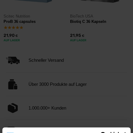
Scitec Nutrition
BioTech USA
ProB 36 capsules
Biotiq C 36 Kapseln
21,90
21,95
€
€
AUF LAGER
AUF LAGER
Schneller Versand
Über 3000 Produkte auf Lager
1.000.000+ Kunden
Professionelle Kundenbetreuung