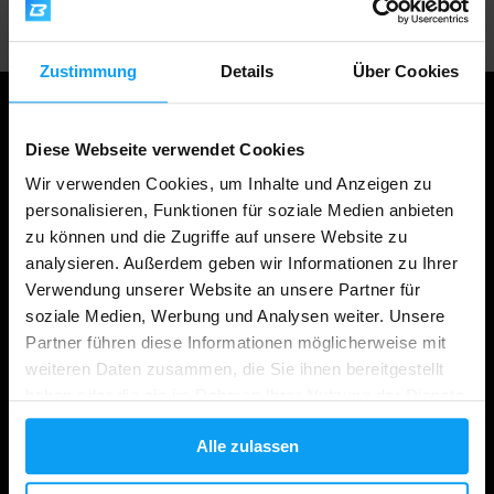
Zustimmung
Details
Über Cookies
Diese Webseite verwendet Cookies
Wir verwenden Cookies, um Inhalte und Anzeigen zu
personalisieren, Funktionen für soziale Medien anbieten
zu können und die Zugriffe auf unsere Website zu
analysieren. Außerdem geben wir Informationen zu Ihrer
Verwendung unserer Website an unsere Partner für
soziale Medien, Werbung und Analysen weiter. Unsere
Einkaufen
Partner führen diese Informationen möglicherweise mit
weiteren Daten zusammen, die Sie ihnen bereitgestellt
Ihre Bestellung verfolgen
haben oder die sie im Rahmen Ihrer Nutzung der Dienste
Konto Anmeldung
gesammelt haben.
Alle zulassen
Geschenkkarten