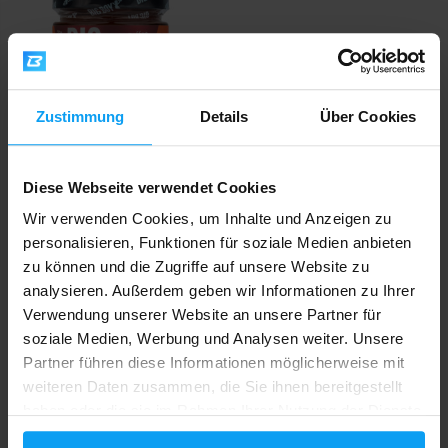
Zustimmung
Details
Über Cookies
Big Boy
Salty Toffee 220 g
Diese Webseite verwendet Cookies
7,69
8,59
€
€
Wir verwenden Cookies, um Inhalte und Anzeigen zu
AUF LAGER
- NUR NOCH WENIGE ARTIKEL
VERFÜGBAR
personalisieren, Funktionen für soziale Medien anbieten
zu können und die Zugriffe auf unsere Website zu
analysieren. Außerdem geben wir Informationen zu Ihrer
Schneller Versand
Verwendung unserer Website an unsere Partner für
soziale Medien, Werbung und Analysen weiter. Unsere
Partner führen diese Informationen möglicherweise mit
weiteren Daten zusammen, die Sie ihnen bereitgestellt
Über 3000 Produkte auf Lager
haben oder die sie im Rahmen Ihrer Nutzung der Dienste
gesammelt haben.