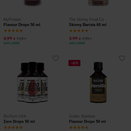
MyProtein
The Skinny Food Co
Flavour Drops 50 ml
Skinny Barista 60 ml
4,99
3,99
5,29
4,99
€
€
€
€
AUF LAGER
AUF LAGER
-6%
BioTech USA
Scitec Nutrition
Zero Drops 50 ml
Flavour Drops 50 ml