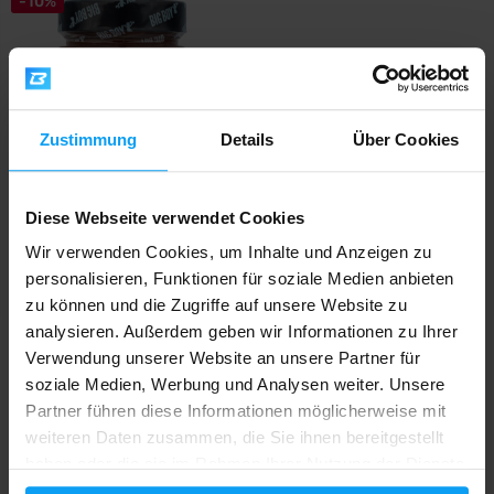
-10%
Zustimmung
Details
Über Cookies
Big Boy
Diese Webseite verwendet Cookies
Salty Toffee 220 g
Wir verwenden Cookies, um Inhalte und Anzeigen zu
7,69
8,59
€
€
AUF LAGER
- NUR NOCH WENIGE ARTIKEL
personalisieren, Funktionen für soziale Medien anbieten
VERFÜGBAR
zu können und die Zugriffe auf unsere Website zu
analysieren. Außerdem geben wir Informationen zu Ihrer
Verwendung unserer Website an unsere Partner für
Schneller Versand
soziale Medien, Werbung und Analysen weiter. Unsere
Partner führen diese Informationen möglicherweise mit
weiteren Daten zusammen, die Sie ihnen bereitgestellt
Über 3000 Produkte auf Lager
haben oder die sie im Rahmen Ihrer Nutzung der Dienste
gesammelt haben.