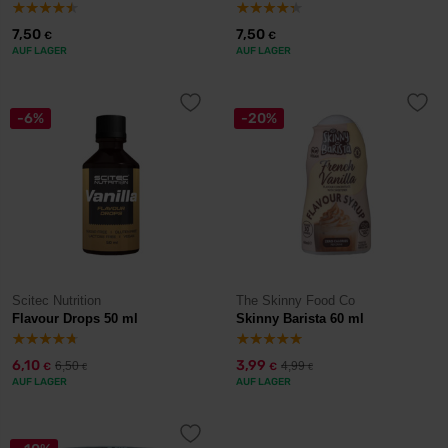
7,50
7,50
€
€
AUF LAGER
AUF LAGER
-6%
-20%
Scitec Nutrition
The Skinny Food Co
Flavour Drops 50 ml
Skinny Barista 60 ml
6,10
3,99
6,50
4,99
€
€
€
€
AUF LAGER
AUF LAGER