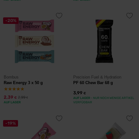
-20%
Bombus
Precision Fuel & Hydration
Raw Energy 3 x 50 g
PF 60 Chew Bar 68 g
3,99
€
2,39
2,99
€
€
AUF LAGER
- NUR NOCH WENIGE ARTIKEL
AUF LAGER
VERFÜGBAR
-19%