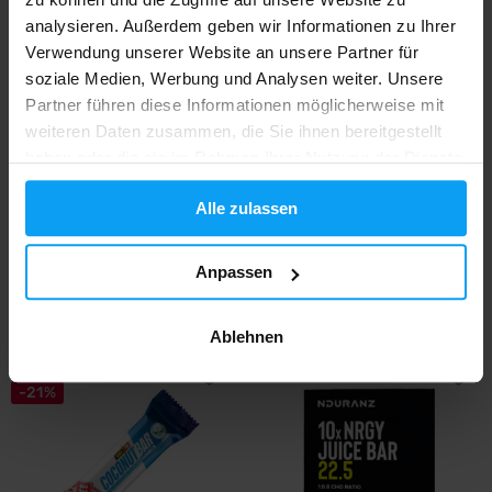
-9%
analysieren. Außerdem geben wir Informationen zu Ihrer
Verwendung unserer Website an unsere Partner für
soziale Medien, Werbung und Analysen weiter. Unsere
Partner führen diese Informationen möglicherweise mit
weiteren Daten zusammen, die Sie ihnen bereitgestellt
haben oder die sie im Rahmen Ihrer Nutzung der Dienste
gesammelt haben.
Alle zulassen
Nduranz
Nutrend
Nrgy Chew Bar 22.5 10 x 30 g
Voltage Energy Bar Pack 6 x 65
g
Anpassen
15,90
€
7,19
7,89
€
AUF LAGER
- NUR NOCH WENIGE ARTIKEL
€
VERFÜGBAR
NICHT MEHR LIEFERBAR
Ablehnen
-21%