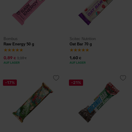
Bombus
Scitec Nutrition
Raw Energy 50 g
Oat Bar 70 g
0,89
1,60
1,10
€
€
€
AUF LAGER
AUF LAGER
-17%
-21%