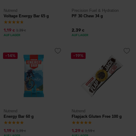
Nutrend
Precision Fuel & Hydration
Voltage Energy Bar 65 g
PF 30 Chew 34 g
1,19
2,39
1,39
€
€
€
AUF LAGER
AUF LAGER
-14%
-19%
Nutrend
Nutrend
Energy Bar 60 g
Flapjack Gluten Free 100 g
1,19
1,29
1,39
1,59
€
€
€
€
AUF LAGER
AUF LAGER