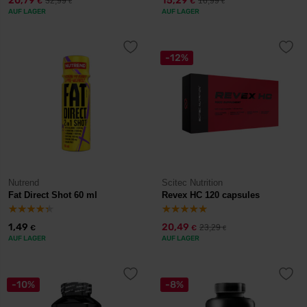
20,79
15,29
32,99
16,99
€
€
€
€
AUF LAGER
AUF LAGER
-12%
Nutrend
Scitec Nutrition
Fat Direct Shot 60 ml
Revex HC 120 capsules
1,49
20,49
23,29
€
€
€
AUF LAGER
AUF LAGER
-10%
-8%