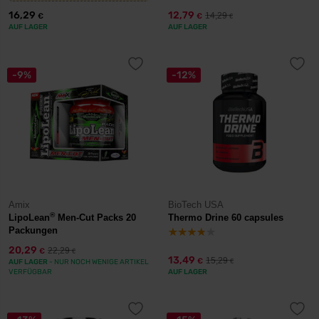
16,29
12,79
14,29
€
€
€
AUF LAGER
AUF LAGER
-9%
-12%
Amix
BioTech USA
®
LipoLean
Men-Cut Packs 20
Thermo Drine 60 capsules
Packungen
20,29
22,29
€
€
13,49
15,29
€
AUF LAGER
- NUR NOCH WENIGE ARTIKEL
€
VERFÜGBAR
AUF LAGER