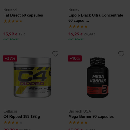
Nutrend
Nutrex
Fat Direct 60 capsules
Lipo 6 Black Ultra Concentrate
60 capsul...
15,99
16,29
19
24,99
€
€
€
€
AUF LAGER
AUF LAGER
-37%
-10%
Cellucor
BioTech USA
C4 Ripped 189-192 g
Mega Burner 90 capsules