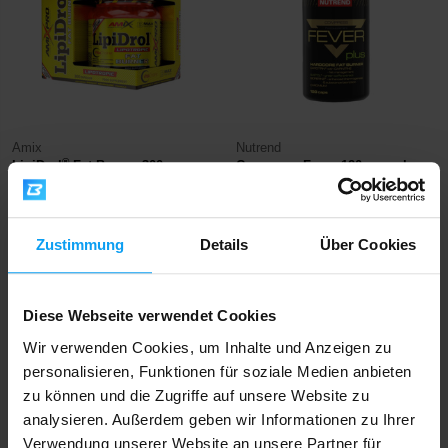
Amix
Nutrend
®
LipiDrol
Fat Burner 300
Compress Fever 120 capsules
Kapseln
32,99
37,49
€
€
28,79
32,99
€
€
AUF LAGER
- NUR NOCH WENIGE ARTIKEL
Zustimmung
Details
Über Cookies
AUF LAGER
VERFÜGBAR
-10%
-13%
Diese Webseite verwendet Cookies
Wir verwenden Cookies, um Inhalte und Anzeigen zu
personalisieren, Funktionen für soziale Medien anbieten
zu können und die Zugriffe auf unsere Website zu
analysieren. Außerdem geben wir Informationen zu Ihrer
Verwendung unserer Website an unsere Partner für