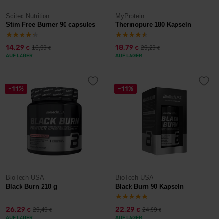
Scitec Nutrition
MyProtein
Stim Free Burner 90 capsules
Thermopure 180 Kapseln
14,29
18,79
16,99
29,29
€
€
€
€
AUF LAGER
AUF LAGER
-11%
-11%
BioTech USA
BioTech USA
Black Burn 210 g
Black Burn 90 Kapseln
26,29
22,29
29,49
24,99
€
€
€
€
AUF LAGER
AUF LAGER