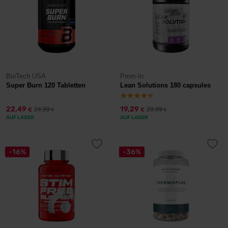
BioTech USA
Prom-In
Super Burn 120 Tabletten
Lean Solutions 180 capsules
22,49
19,29
24,99
20,99
€
€
€
€
AUF LAGER
AUF LAGER
-16%
-36%