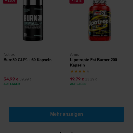
-13%
-15%
Nutrex
Amix
Burn30 GLP1+ 60 Kapseln
Lipotropic Fat Burner 200
Kapseln
34,99
19,79
39,99
23,29
€
€
€
€
AUF LAGER
AUF LAGER
Mehr anzeigen