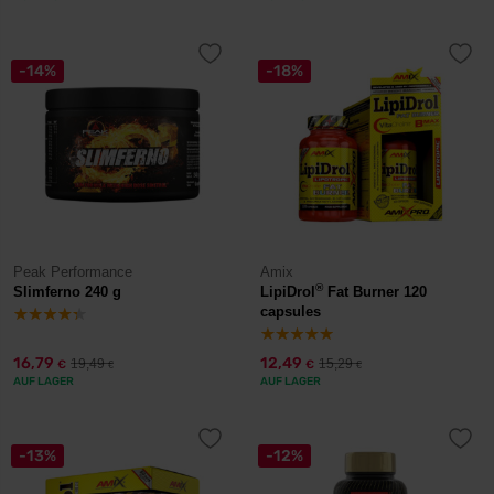
-14%
-18%
Peak Performance
Amix
®
Slimferno 240 g
LipiDrol
Fat Burner 120
capsules
16,79
12,49
19,49
15,29
€
€
€
€
AUF LAGER
AUF LAGER
-13%
-12%