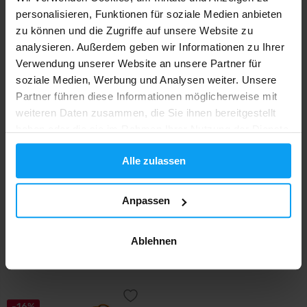
personalisieren, Funktionen für soziale Medien anbieten
16,49
27,90
18,49
€
€
€
zu können und die Zugriffe auf unsere Website zu
NICHT MEHR LIEFERBAR
NICHT MEHR LIEFERBAR
analysieren. Außerdem geben wir Informationen zu Ihrer
Verwendung unserer Website an unsere Partner für
-23%
soziale Medien, Werbung und Analysen weiter. Unsere
Partner führen diese Informationen möglicherweise mit
weiteren Daten zusammen, die Sie ihnen bereitgestellt
haben oder die sie im Rahmen Ihrer Nutzung der Dienste
gesammelt haben.
Alle zulassen
Anpassen
FCB - PRO!BRANDS
BioTech USA
BCAA Drink 330 ml
BCAA Shot 20 x 60 ml
Ablehnen
1,69
44
2,19
€
€
€
NICHT MEHR LIEFERBAR
NICHT MEHR LIEFERBAR
-16%