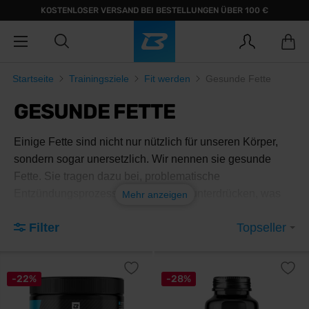
KOSTENLOSER VERSAND BEI BESTELLUNGEN ÜBER 100 €
Startseite
Trainingsziele
Fit werden
Gesunde Fette
GESUNDE FETTE
Einige Fette sind nicht nur nützlich für unseren Körper,
sondern sogar unersetzlich. Wir nennen sie gesunde
Fette. Sie tragen dazu bei, problematische
Entzündungsprozesse im Körper zu unterdrücken, was
Mehr anzeigen
sich in der Folge in weniger ausgeprägten Symptomen
Filter
Topseller
von Muskel- und Gelenkschmerzen nach intensiver
körperlicher Anstrengung äußern kann. Darüber hinaus
beeinflussen sie insbesondere die Gesundheit des Herz-
-22%
-28%
Kreislauf-Systems und wirken sich auch positiv auf die
Aktivität des zentralen Nervensystems aus.