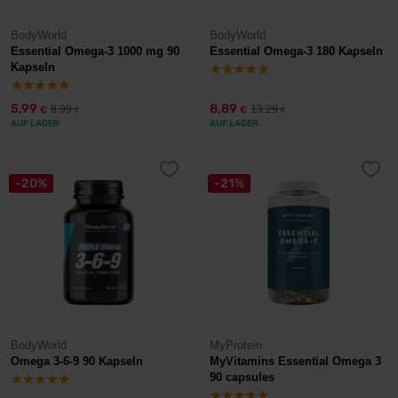
BodyWorld
BodyWorld
Essential Omega-3 1000 mg 90
Essential Omega-3 180 Kapseln
Kapseln
5,99
8,89
8,99
13,29
€
€
€
€
AUF LAGER
AUF LAGER
-20%
-21%
BodyWorld
MyProtein
Omega 3-6-9 90 Kapseln
MyVitamins Essential Omega 3
90 capsules