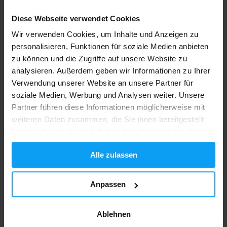
Diese Webseite verwendet Cookies
Wir verwenden Cookies, um Inhalte und Anzeigen zu
BioTech USA
Scitec Nutrition
personalisieren, Funktionen für soziale Medien anbieten
Mega Omega 3 90 capsules
Omega 3 100 capsules
zu können und die Zugriffe auf unsere Website zu
15,90
16,90
analysieren. Außerdem geben wir Informationen zu Ihrer
€
€
AUF LAGER
AUF LAGER
Verwendung unserer Website an unsere Partner für
soziale Medien, Werbung und Analysen weiter. Unsere
Partner führen diese Informationen möglicherweise mit
-2%
-44%
weiteren Daten zusammen, die Sie ihnen bereitgestellt
haben oder die sie im Rahmen Ihrer Nutzung der Dienste
gesammelt haben.
Alle zulassen
Anpassen
Nutrend
MyProtein
Ablehnen
Omega 3 60 Kapseln
MyVitamins Omega 3-6-9 120
capsules