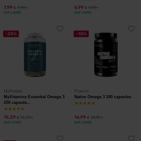
7,99
6,99
9,99
8,89
€
€
€
€
AUF LAGER
AUF LAGER
-28%
-10%
MyProtein
Prom-In
MyVitamins Essential Omega 3
Native Omega 3 240 capsules
250 capsule...
15,29
16,99
21,29
18,90
€
€
€
€
AUF LAGER
AUF LAGER