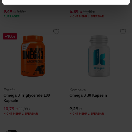
9,49
6,39
9,69
11,49
€
€
€
€
AUF LAGER
NICHT MEHR LIEFERBAR
-10%
Extrifit
Kompava
Omega 3 Triglyceride 100
Omega 3 30 Kapseln
Kapseln
10,79
9,29
11,99
€
€
€
NICHT MEHR LIEFERBAR
NICHT MEHR LIEFERBAR