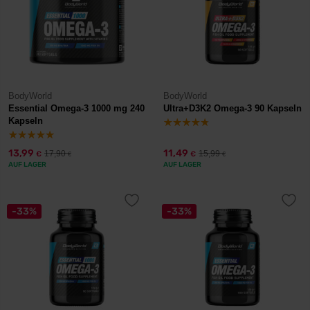
BodyWorld
BodyWorld
Essential Omega-3 1000 mg 240
Ultra+D3K2 Omega-3 90 Kapseln
Kapseln
13,99
11,49
17,90
15,99
€
€
€
€
AUF LAGER
AUF LAGER
-33%
-33%