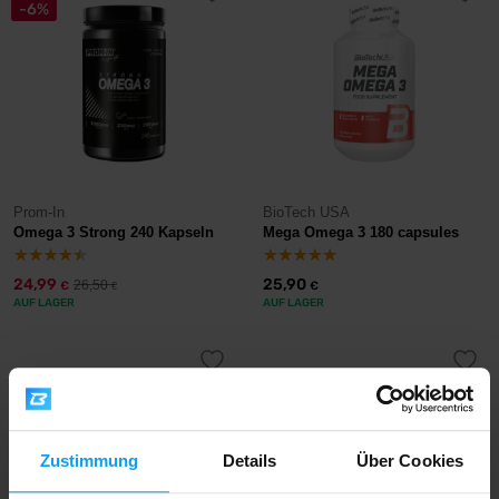
-6%
Prom-In
BioTech USA
Omega 3 Strong 240 Kapseln
Mega Omega 3 180 capsules
24,99
25,90
26,50
€
€
€
AUF LAGER
AUF LAGER
Zustimmung
Details
Über Cookies