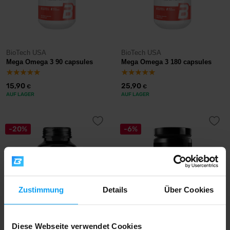
BioTech USA
BioTech USA
Mega Omega 3 90 capsules
Mega Omega 3 180 capsules
15,90
25,90
€
€
AUF LAGER
AUF LAGER
-20%
-6%
Zustimmung
Details
Über Cookies
BodyWorld
Prom-In
Diese Webseite verwendet Cookies