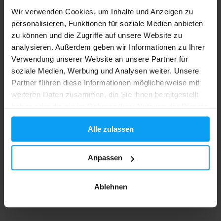
Omega 3-6-9 90 Kapseln
Omega 3 Strong 240 Kapseln
Wir verwenden Cookies, um Inhalte und Anzeigen zu
personalisieren, Funktionen für soziale Medien anbieten
7,99
24,99
9,99
26,50
€
€
€
€
AUF LAGER
AUF LAGER
zu können und die Zugriffe auf unsere Website zu
analysieren. Außerdem geben wir Informationen zu Ihrer
Verwendung unserer Website an unsere Partner für
-2%
-44%
soziale Medien, Werbung und Analysen weiter. Unsere
Partner führen diese Informationen möglicherweise mit
weiteren Daten zusammen, die Sie ihnen bereitgestellt
haben oder die sie im Rahmen Ihrer Nutzung der Dienste
gesammelt haben.
Alle zulassen
Nutrend
MyProtein
Anpassen
Omega 3 60 Kapseln
MyVitamins Omega 3-6-9 120
capsules
Ablehnen
9,49
6,39
9,69
11,49
€
€
€
€
AUF LAGER
NICHT MEHR LIEFERBAR