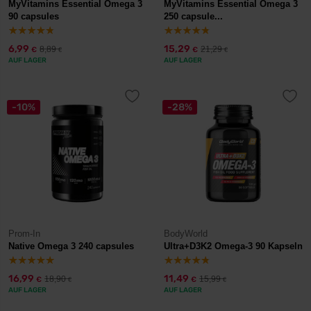
MyVitamins Essential Omega 3
MyVitamins Essential Omega 3
90 capsules
250 capsule...
6,99
15,29
8,89
21,29
€
€
€
€
AUF LAGER
AUF LAGER
-10%
-28%
Prom-In
BodyWorld
Native Omega 3 240 capsules
Ultra+D3K2 Omega-3 90 Kapseln
16,99
11,49
18,90
15,99
€
€
€
€
AUF LAGER
AUF LAGER