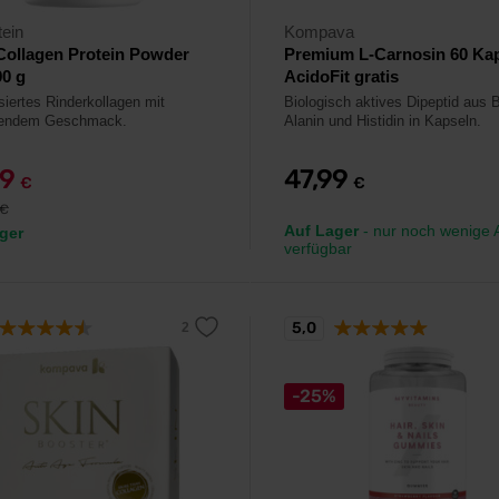
ein
Kompava
Collagen Protein Powder
Premium L-Carnosin 60 Kap
0 g
AcidoFit gratis
siertes Rinderkollagen mit
Biologisch aktives Dipeptid aus 
chendem Geschmack.
Alanin und Histidin in Kapseln.
79
47,99
€
€
€
Auf Lager
- nur noch wenige A
ger
verfügbar
5,0
-25%