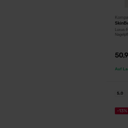
Kompa
SkinBo
Luxus-R
Nagelpf
50,
Auf La
5,0
-13%