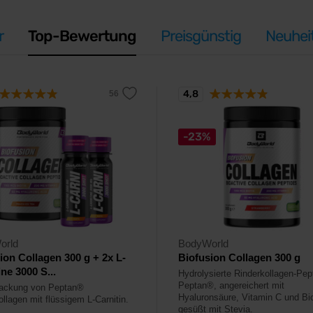
r
Top-Bewertung
Preisgünstig
Neuhei
4,8
-23%
orld
BodyWorld
ion Collagen 300 g + 2x L-
Biofusion Collagen 300 g
ine 3000 S...
Hydrolysierte Rinderkollagen-Pep
Peptan®, angereichert mit
ackung von Peptan®
Hyaluronsäure, Vitamin C und Bio
llagen mit flüssigem L-Carnitin.
gesüßt mit Stevia.