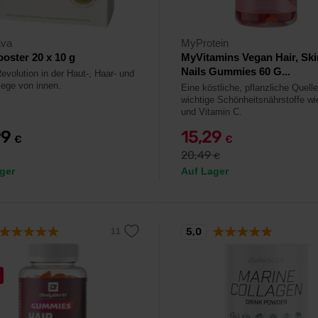
va
MyProtein
oster 20 x 10 g
MyVitamins Vegan Hair, Ski
Nails Gummies 60 G...
evolution in der Haut-, Haar- und
lege von innen.
Eine köstliche, pflanzliche Quelle
wichtige Schönheitsnährstoffe wi
und Vitamin C.
99
15,29
€
€
20,49
€
ger
Auf Lager
5,0