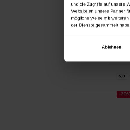
und die Zugriffe auf unsere 
Hyalur
capsu
Website an unsere Partner fü
Hyaluro
möglicherweise mit weiteren
Kollage
der Dienste gesammelt habe
19,
Ablehnen
Auf La
5,0
-20