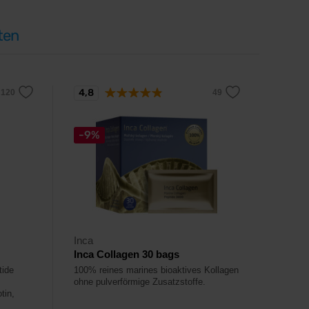
ten
4,8
-9%
Inca
Inca Collagen 30 bags
tide
100% reines marines bioaktives Kollagen
ohne pulverförmige Zusatzstoffe.
tin,