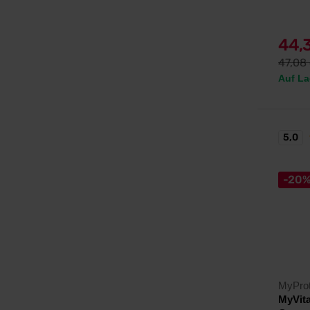
44,
47,08
Auf La
5,0
-20
MyProt
MyVita