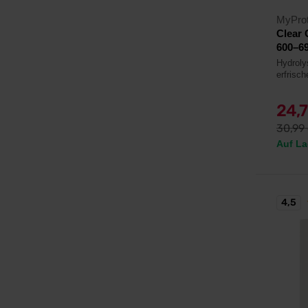
MyProt
Clear 
600–69
Hydroly
erfris
24,
30,99
Auf La
4,5