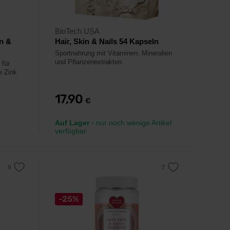
BioTech USA
n &
Hair, Skin & Nails 54 Kapseln
Sportnahrung mit Vitaminen, Mineralien
und Pflanzenextrakten.
 für
e Zink
17,90
€
Auf Lager
- nur noch wenige Artikel
verfügbar
-25%