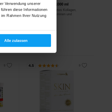
hrer Verwendung unserer
r Gel
Collagen Liquid 1000 ml
 führen diese Informationen
Flüssiges hydrolysiertes Kollagen,
angereichert mit Vitaminen und
nd
ie im Rahmen Ihrer Nutzung
Mineralien.
33,90
€
Alle zulassen
Auf Lager
4,5