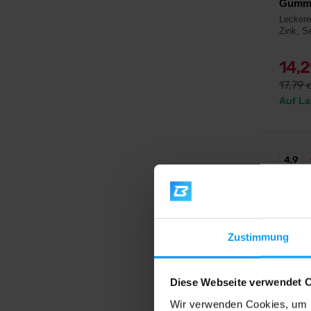
Gummi
Leckere
Zink, Se
14,
17,79
Auf La
4,9
Zustimmung
Diese Webseite verwendet 
Wir verwenden Cookies, um I
BioTe