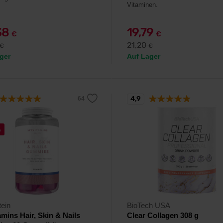
Vitaminen.
38
19,79
€
€
21,20
€
€
ger
Auf Lager
4,9
%
ein
BioTech USA
mins Hair, Skin & Nails
Clear Collagen 308 g