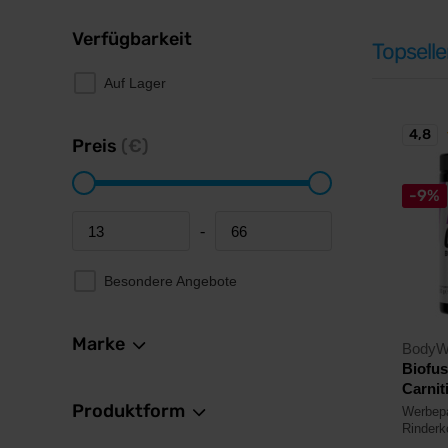
Verfügbarkeit
Topselle
Auf Lager
4,8
Preis
(€)
-9%
-
Minimum price
Maximum price
Besondere Angebote
Marke
BodyW
Biofus
Carnit
Produktform
Werbep
Rinderko