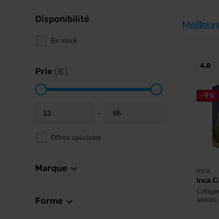
Disponibilité
Meilleur
En stock
4,8
Prix
(€)
-9%
-
Minimum price
Maximum price
Offres spéciales
Marque
Inca
Inca C
Collagè
Forme
additifs