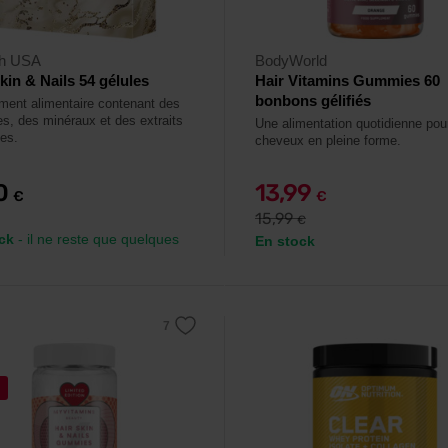
ch USA
BodyWorld
Skin & Nails 54 gélules
Hair Vitamins Gummies 60
bonbons gélifiés
ent alimentaire contenant des
es, des minéraux et des extraits
Une alimentation quotidienne pou
tes.
cheveux en pleine forme.
90
13,99
€
€
15,99
€
ck
- il ne reste que quelques
En stock
%