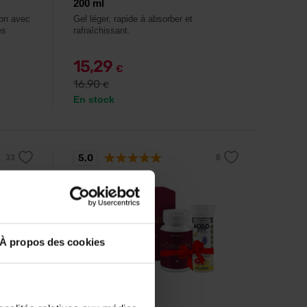
200 ml
son avec
Gel léger, rapide à absorber et
es
rafraîchissant.
15,29
€
16,90
€
En stock
5,0
À propos des cookies
Kompava