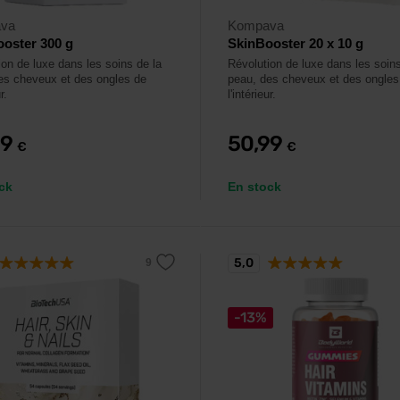
va
Kompava
oster 300 g
SkinBooster 20 x 10 g
ion de luxe dans les soins de la
Révolution de luxe dans les soins
es cheveux et des ongles de
peau, des cheveux et des ongles
r.
l'intérieur.
99
50,99
€
€
ck
En stock
5,0
-13%