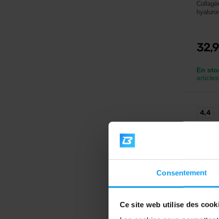
Collagè
hyaluro
32,
En sto
articles
4,4
Consentement
Ce site web utilise des cook
BioTe