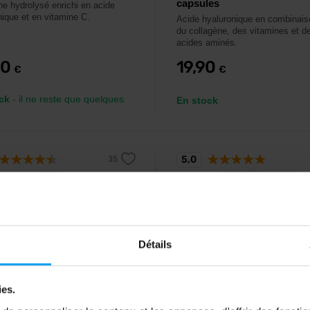
capsules
ne hydrolysé enrichi en acide
nique et en vitamine C.
Acide hyaluronique en combinai
du collagène, des vitamines et d
acides aminés.
90
19,90
€
€
ck
- il ne reste que quelques
En stock
5,0
-20%
Détails
ies.
ch USA
MyProtein