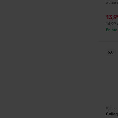
biotine 
13,
14,99
En sto
5,0
Scitec 
Collag