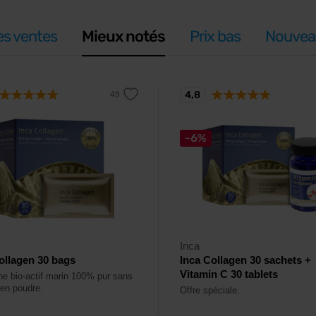
es ventes
Mieux notés
Prix bas
Nouvea
4,8
-6%
Inca
ollagen 30 bags
Inca Collagen 30 sachets +
Vitamin C 30 tablets
ne bio-actif marin 100% pur sans
 en poudre.
Offre spéciale.