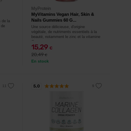
MyProtein
MyVitamins Vegan Hair, Skin &
Nails Gummies 60 G...
 de la
 de
Une source délicieuse, d'origine
végétale, de nutriments essentiels à la
beauté, notamment le zinc et la vitamine
C.
15,29
€
20,49
€
En stock
5,0