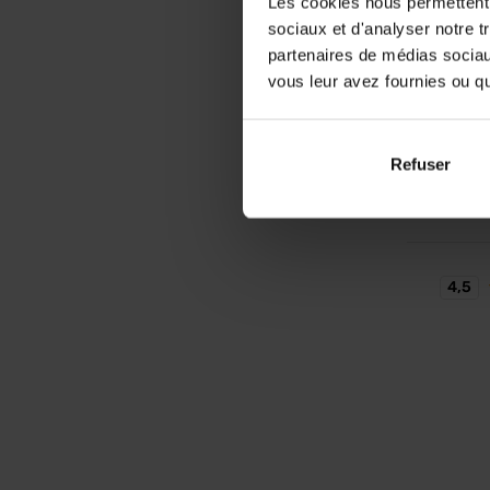
Les cookies nous permettent d
Collag
sociaux et d'analyser notre t
Collagèn
partenaires de médias sociaux
vitamin
vous leur avez fournies ou qu'
33,
Refuser
En sto
4,5