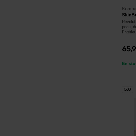
Kompa
SkinBo
Révolut
peau, d
l'intérieu
65,
En sto
5,0