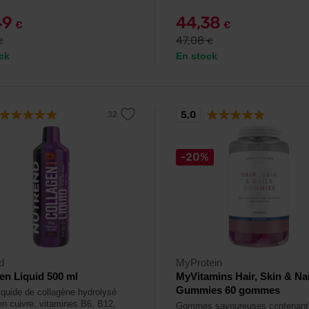
49
44,38
€
€
47,08
€
€
ck
En stock
5,0
-20%
d
MyProtein
en Liquid 500 ml
MyVitamins Hair, Skin & Nai
Gummies 60 gommes
iquide de collagène hydrolysé
 en cuivre, vitamines B6, B12,
Gommes savoureuses contenant 