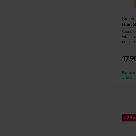
BioTe
Hair, 
Complém
vitamin
de plan
17,
En sto
articles
-25