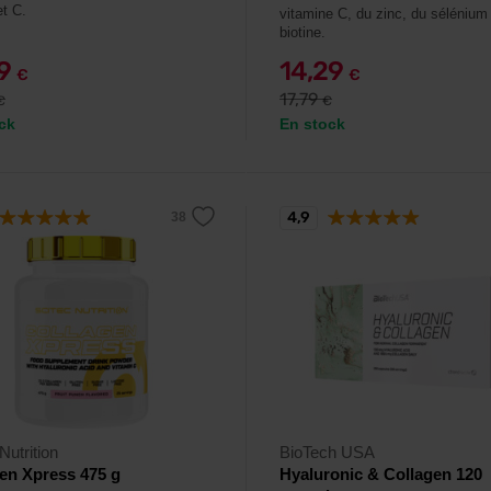
et C.
vitamine C, du zinc, du sélénium 
biotine.
99
14,29
€
€
17,79
€
€
ck
En stock
4,9
Nutrition
BioTech USA
en Xpress 475 g
Hyaluronic & Collagen 120