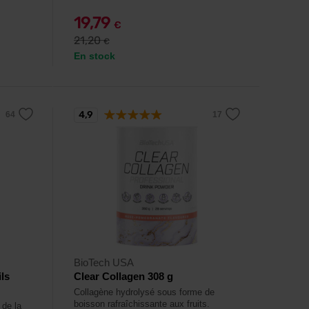
19,79
€
21,20
€
En stock
4,9
BioTech USA
ls
Clear Collagen 308 g
Collagène hydrolysé sous forme de
boisson rafraîchissante aux fruits.
de la