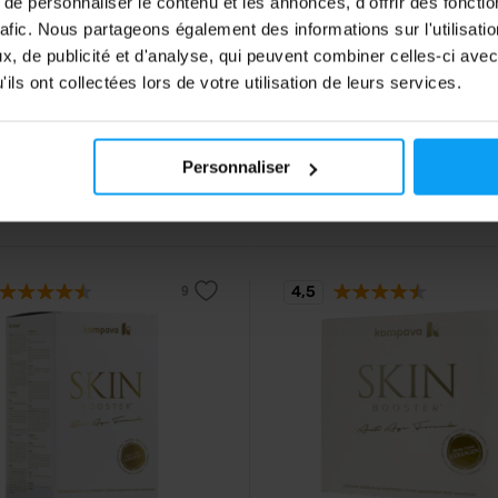
e personnaliser le contenu et les annonces, d'offrir des fonctio
en Liquid 1000 ml
Clear Collagen Protein Po
rafic. Nous partageons également des informations sur l'utilisati
600-690 g
e hydrolysé liquide enrichi en
, de publicité et d'analyse, qui peuvent combiner celles-ci avec
es et minéraux.
Collagène de bœuf hydrolysé au 
ils ont collectées lors de votre utilisation de leurs services.
rafraîchissant.
90
24,79
€
€
Personnaliser
30,99
€
ck
En stock
4,5