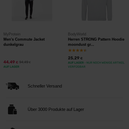
MyProtein
BodyWorld
Men's Commute Jacket
Herren STRONG Pattern Hoodie
dunkelgrau
moondust gr...
25,29
€
44,49
94,49
€
€
AUF LAGER
- NUR NOCH WENIGE ARTIKEL
AUF LAGER
VERFÜGBAR
Schneller Versand
Über 3000 Produkte auf Lager