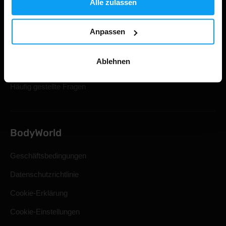
Alle zulassen
Konto Anmeldung
Geschenkkarten
Anpassen
Versand & Lieferung
Ablehnen
Rücktritt vom Kaufvertrag
Häufig gestellte Fragen
BodyWorld
Geschäftsbedingungen
Datenschutzrichtlinie
Cookie-Erklärung
Cookie-Einstellungen