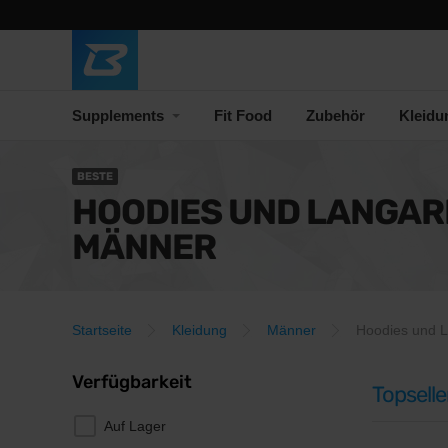
Supplements
Fit Food
Zubehör
Kleidu
BESTE
HOODIES UND LANGAR
MÄNNER
Startseite
Kleidung
Männer
Hoodies und L
Verfügbarkeit
Topselle
Auf Lager