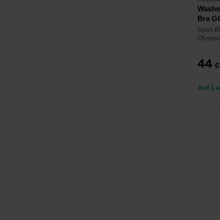
Washe
Bra G
Sport-B
Olympia
44
€
Auf La