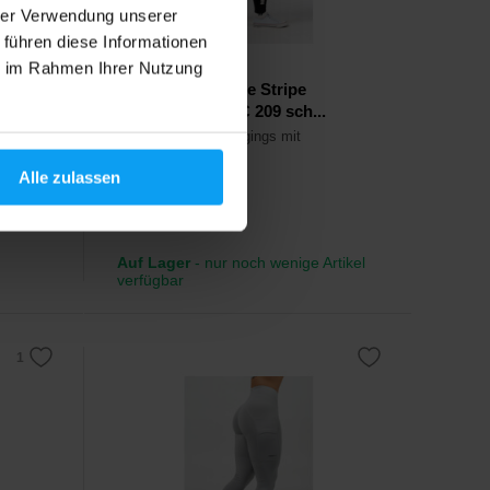
hrer Verwendung unserer
 führen diese Informationen
Nebbia
ie im Rahmen Ihrer Nutzung
High Waisted Side Stripe
Leggings ICONIC 209 sch...
Stylische Frauenleggings mit
Knittereffekt am Po.
Alle zulassen
59
€
Auf Lager
- nur noch wenige Artikel
verfügbar