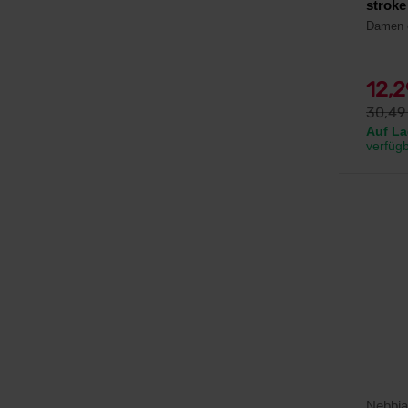
stroke
Damen e
12,
30,4
Auf La
verfüg
Nebbia