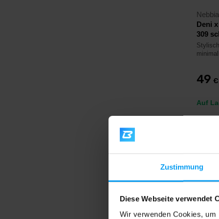
Nebbia
Deni 
309 s
Stylisc
minimal
49
€
Auf La
Zustimmung
Diese Webseite verwendet 
Wir verwenden Cookies, um I