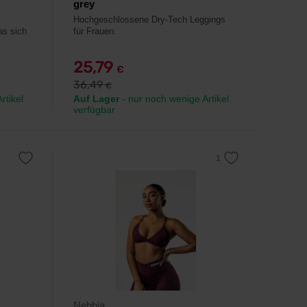
grey
Hochgeschlossene Dry-Tech Leggings
as sich
für Frauen.
25,79
€
36,49
€
rtikel
Auf Lager
- nur noch wenige Artikel
verfügbar
Nebbia