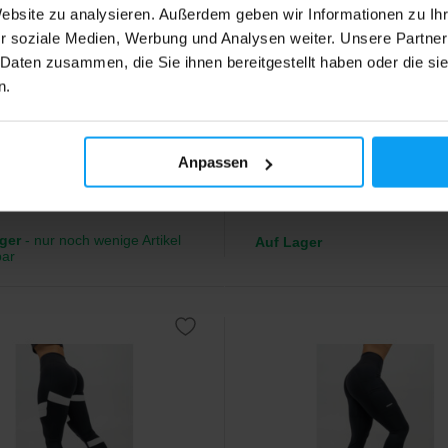
Website zu analysieren. Außerdem geben wir Informationen zu I
r soziale Medien, Werbung und Analysen weiter. Unsere Partner
Nebbia
 Daten zusammen, die Sie ihnen bereitgestellt haben oder die s
aisted Side Stripe
High Waisted Side Stripe
n.
gs ICONIC 209 bla...
Leggings ICONIC 209 grü...
he Frauenleggings mit
Stylische Frauenleggings mit
effekt am Po.
Knittereffekt am Po.
Anpassen
59
€
ger
- nur noch wenige Artikel
Auf Lager
bar