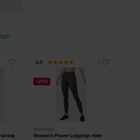
2
ten
5,0
-29%
MyProtein
raining
Women’s Power Leggings slate