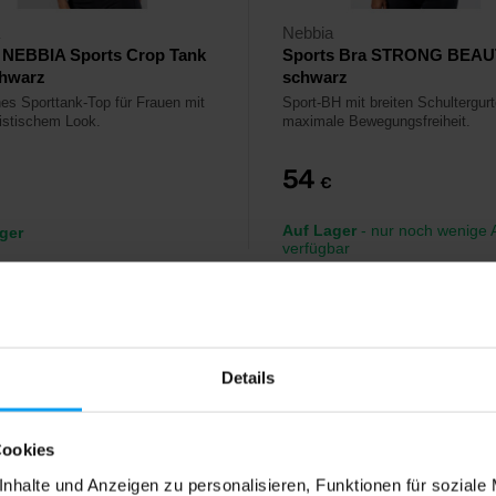
Nebbia
x NEBBIA Sports Crop Tank
Sports Bra STRONG BEAU
chwarz
schwarz
hes Sporttank-Top für Frauen mit
Sport-BH mit breiten Schultergurt
istischem Look.
maximale Bewegungsfreiheit.
54
€
Auf Lager
- nur noch wenige A
ger
verfügbar
Details
Cookies
nhalte und Anzeigen zu personalisieren, Funktionen für soziale