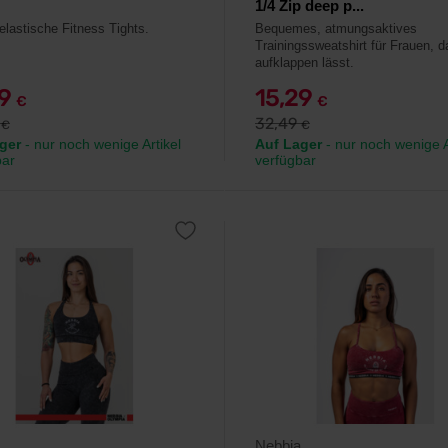
1/4 Zip deep p...
lastische Fitness Tights.
Bequemes, atmungsaktives
Trainingssweatshirt für Frauen, d
aufklappen lässt.
29
15,29
€
€
9
32,49
€
€
ger
- nur noch wenige Artikel
Auf Lager
- nur noch wenige A
bar
verfügbar
Nebbia