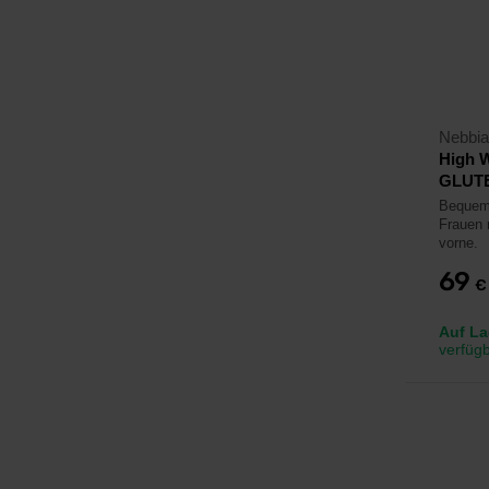
Nebbia
High 
GLUTE
Bequeme
Frauen 
vorne.
69
€
Auf La
verfüg