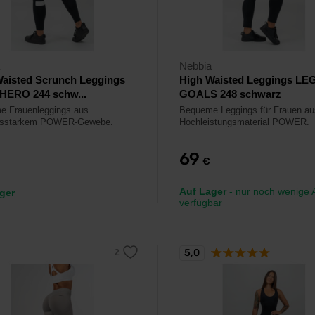
Nebbia
Waisted Scrunch Leggings
High Waisted Leggings LE
HERO 244 schw...
GOALS 248 schwarz
e Frauenleggings aus
Bequeme Leggings für Frauen a
ngsstarkem POWER-Gewebe.
Hochleistungsmaterial POWER.
69
€
Auf Lager
- nur noch wenige A
ger
verfügbar
5,0