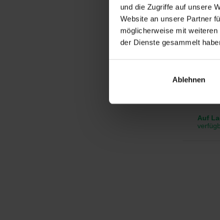
und die Zugriffe auf unsere 
Website an unsere Partner fü
Nebbia
möglicherweise mit weiteren
High W
der Dienste gesammelt habe
Leggin
Stylisc
Knitter
Ablehnen
59
€
Auf La
verfüg