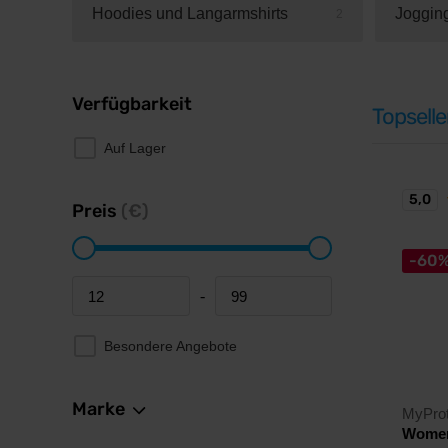
Hoodies und Langarmshirts
Joggin
2
Verfügbarkeit
Topselle
Auf Lager
5,0
Preis
(€)
-60
-
Minimum price
Maximum price
Besondere Angebote
Marke
MyProt
Women’