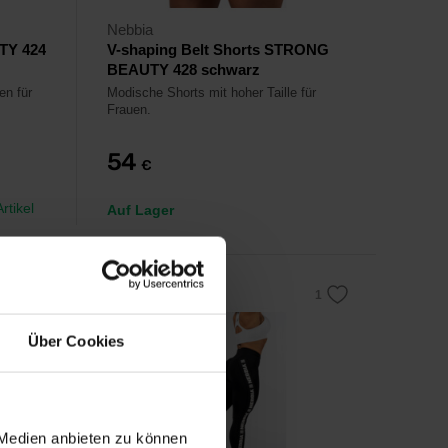
Nebbia
TY 424
V-shaping Belt Shorts STRONG
BEAUTY 428 schwarz
en für
Modische Shorts mit hoher Taille für
Frauen.
54
€
rtikel
Auf Lager
Über Cookies
 Medien anbieten zu können