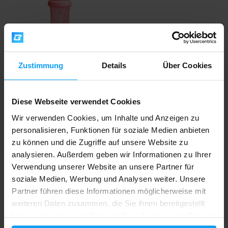
Zustimmung
Details
Über Cookies
SmartShake
Revive Junior 300 ml light pink
Diese Webseite verwendet Cookies
Wir verwenden Cookies, um Inhalte und Anzeigen zu
6,19
8,19
€
€
AUF LAGER
- NUR NOCH WENIGE ARTIKEL
personalisieren, Funktionen für soziale Medien anbieten
VERFÜGBAR
zu können und die Zugriffe auf unsere Website zu
analysieren. Außerdem geben wir Informationen zu Ihrer
Verwendung unserer Website an unsere Partner für
Schneller Versand
soziale Medien, Werbung und Analysen weiter. Unsere
Partner führen diese Informationen möglicherweise mit
weiteren Daten zusammen, die Sie ihnen bereitgestellt
Über 3000 Produkte auf Lager
haben oder die sie im Rahmen Ihrer Nutzung der Dienste
gesammelt haben.