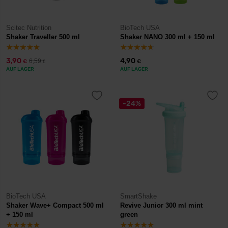
Scitec Nutrition
BioTech USA
Shaker Traveller 500 ml
Shaker NANO 300 ml + 150 ml
3,90
4,90
6,59
€
€
€
AUF LAGER
AUF LAGER
-24%
BioTech USA
SmartShake
Shaker Wave+ Compact 500 ml
Revive Junior 300 ml mint
+ 150 ml
green