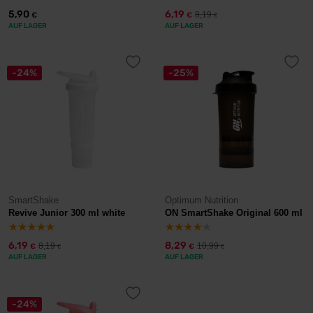
5,90
6,19
8,19
€
€
€
AUF LAGER
AUF LAGER
-24%
-25%
SmartShake
Optimum Nutrition
Revive Junior 300 ml white
ON SmartShake Original 600 ml
6,19
8,29
8,19
10,99
€
€
€
€
AUF LAGER
AUF LAGER
-24%