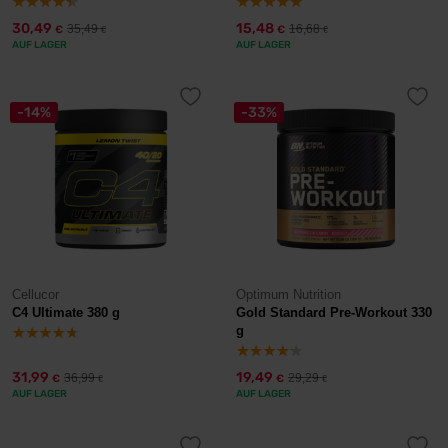
30,49
15,48
35,49
16,68
€
€
€
€
AUF LAGER
AUF LAGER
-14%
-33%
Cellucor
Optimum Nutrition
C4 Ultimate 380 g
Gold Standard Pre-Workout 330
g
31,99
19,49
36,99
29,29
€
€
€
€
AUF LAGER
AUF LAGER