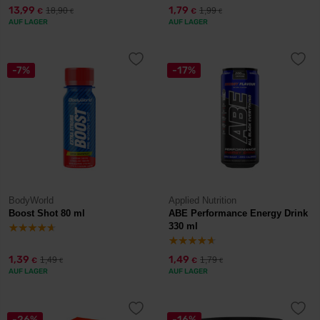
13,99
1,79
18,90
1,99
€
€
€
€
AUF LAGER
AUF LAGER
-7%
-17%
BodyWorld
Applied Nutrition
Boost Shot 80 ml
ABE Performance Energy Drink
330 ml
1,39
1,49
1,49
1,79
€
€
€
€
AUF LAGER
AUF LAGER
-26%
-16%