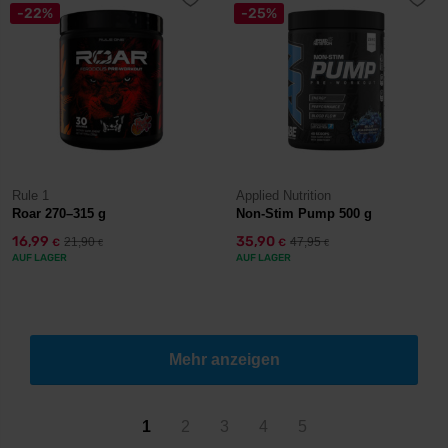
-22%
-25%
Rule 1
Applied Nutrition
Roar 270–315 g
Non-Stim Pump 500 g
16,99
35,90
21,90
47,95
€
€
€
€
AUF LAGER
AUF LAGER
Mehr anzeigen
1
2
3
4
5