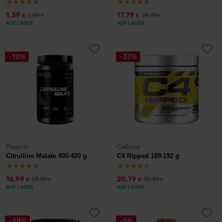
1,39
17,79
1,89
24,79
€
€
€
€
AUF LAGER
AUF LAGER
-10%
-37%
Prom-In
Cellucor
Citrulline Malate 400-420 g
C4 Ripped 189-192 g
16,99
20,79
18,90
32,99
€
€
€
€
AUF LAGER
AUF LAGER
-38%
-5%