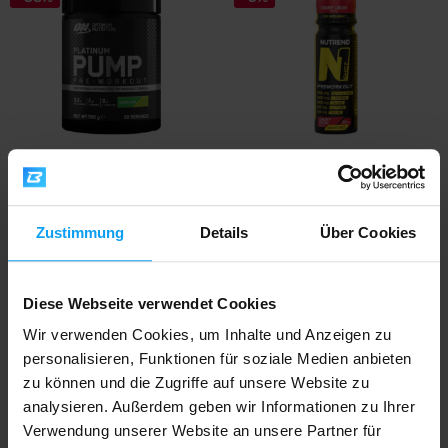
Optimum Nutrition
Nutrend
Platinum Pump Pre-workout
N1 Shot 60 ml
380 g
Zustimmung
Details
Über Cookies
24,99
1,90
39,99
2
€
€
€
€
AUF LAGER
AUF LAGER
Diese Webseite verwendet Cookies
Wir verwenden Cookies, um Inhalte und Anzeigen zu
-14%
-8%
personalisieren, Funktionen für soziale Medien anbieten
zu können und die Zugriffe auf unsere Website zu
analysieren. Außerdem geben wir Informationen zu Ihrer
Verwendung unserer Website an unsere Partner für