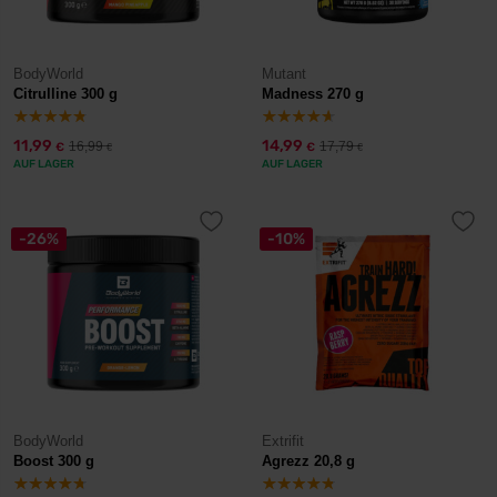
BodyWorld
Mutant
Citrulline 300 g
Madness 270 g
11,99
14,99
16,99
17,79
€
€
€
€
AUF LAGER
AUF LAGER
-26%
-10%
BodyWorld
Extrifit
Boost 300 g
Agrezz 20,8 g