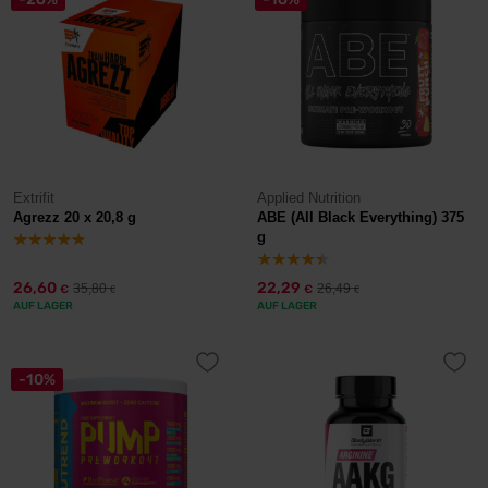
Extrifit
Applied Nutrition
Agrezz 20 x 20,8 g
ABE (All Black Everything) 375
g
26,60
22,29
35,80
26,49
€
€
€
€
AUF LAGER
AUF LAGER
-10%