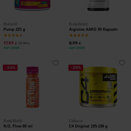
Nutrend
BodyWorld
Pump 225 g
Arginine AAKG 90 Kapseln
17,99
8,99
19,90
€
€
€
AUF LAGER
AUF LAGER
-26%
-28%
BodyWorld
Cellucor
N.O. Flow 80 ml
C4 Original 195-198 g