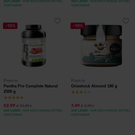
AUF LAGER
- NUR NOCH WENIGE ARTIKEL
AUF LAGER
- NUR NOCH WENIGE ARTIKEL
VERFÜGBAR
VERFÜGBAR
-15%
-10%
Prom-In
Prom-In
Pentha Pro Complete Natural
Orieshock Almond 180 g
2500 g
52,99
7,49
62,49
8,30
€
€
€
€
AUF LAGER
- NUR NOCH WENIGE ARTIKEL
AUF LAGER
- NUR NOCH WENIGE ARTIKEL
VERFÜGBAR
VERFÜGBAR