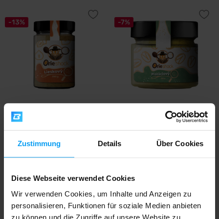
-13%
-7%
Prom-In
Prom-In
Orieshock Hazelnut 350 g
Orieshock Pistachio 200 g
13,79
Zustimmung
Details
Über Cookies
14,90
€
€
13,29
15,29
€
€
AUF LAGER
- NUR NOCH WENIGE ARTIKEL
AUF LAGER
VERFÜGBAR
Diese Webseite verwendet Cookies
-10%
Wir verwenden Cookies, um Inhalte und Anzeigen zu
personalisieren, Funktionen für soziale Medien anbieten
zu können und die Zugriffe auf unsere Website zu