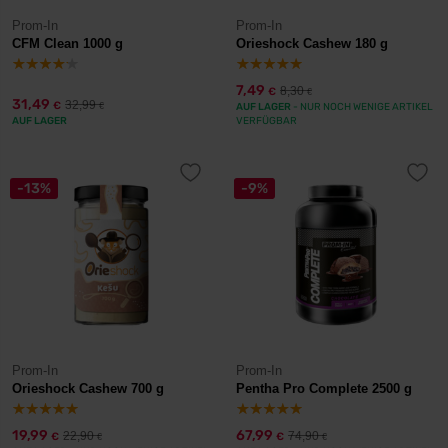
Prom-In
Prom-In
CFM Clean 1000 g
Orieshock Cashew 180 g
7,49
8,30
€
€
31,49
32,99
€
€
AUF LAGER
- NUR NOCH WENIGE ARTIKEL
AUF LAGER
VERFÜGBAR
-13%
-9%
Prom-In
Prom-In
Orieshock Cashew 700 g
Pentha Pro Complete 2500 g
19,99
67,99
22,90
74,90
€
€
€
€