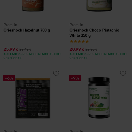
Prom-In
Prom-In
Orieshock Hazelnut 700 g
Orieshock Choco Pistachio
White 350 g
25,99
20,99
29,49
22,90
€
€
€
€
AUF LAGER
- NUR NOCH WENIGE ARTIKEL
AUF LAGER
- NUR NOCH WENIGE ARTIKEL
VERFÜGBAR
VERFÜGBAR
-6%
-9%
Prom-In
Prom-In