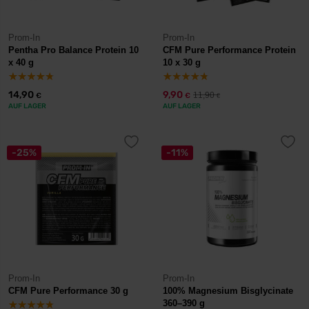
Prom-In
Prom-In
Pentha Pro Balance Protein 10
CFM Pure Performance Protein
x 40 g
10 x 30 g
14,90
9,90
11,90
€
€
€
AUF LAGER
AUF LAGER
-25%
-11%
Prom-In
Prom-In
CFM Pure Performance 30 g
100% Magnesium Bisglycinate
360–390 g