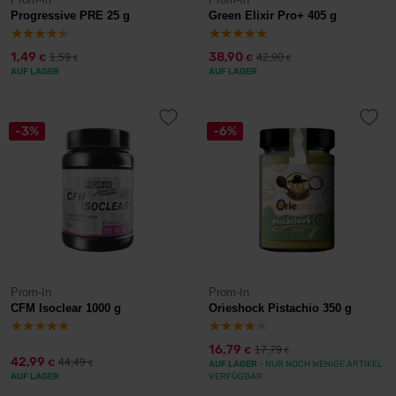
Progressive PRE 25 g
Green Elixir Pro+ 405 g
1,49
38,90
1,59
42,90
€
€
€
€
AUF LAGER
AUF LAGER
-3%
-6%
Prom-In
Prom-In
CFM Isoclear 1000 g
Orieshock Pistachio 350 g
16,79
17,79
€
€
42,99
44,49
€
€
AUF LAGER
- NUR NOCH WENIGE ARTIKEL
AUF LAGER
VERFÜGBAR