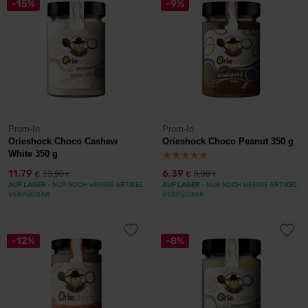
-15%
-9%
Prom-In
Prom-In
Orieshock Choco Cashew
Orieshock Choco Peanut 350 g
White 350 g
11,79
6,39
13,90
6,99
€
€
€
€
AUF LAGER
- NUR NOCH WENIGE ARTIKEL
AUF LAGER
- NUR NOCH WENIGE ARTIKEL
VERFÜGBAR
VERFÜGBAR
-12%
-8%