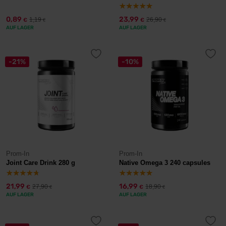
0,89
23,99
1,19
26,90
€
€
€
€
AUF LAGER
AUF LAGER
-21%
-10%
Prom-In
Prom-In
Joint Care Drink 280 g
Native Omega 3 240 capsules
21,99
16,99
27,90
18,90
€
€
€
€
AUF LAGER
AUF LAGER