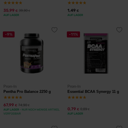
35,99
1,49
39,90
€
€
€
AUF LAGER
AUF LAGER
-9%
-11%
Prom-In
Prom-In
Pentha Pro Balance 2250 g
Essential BCAA Synergy 11 g
67,99
74,90
€
€
0,79
0,89
€
AUF LAGER
- NUR NOCH WENIGE ARTIKEL
€
VERFÜGBAR
AUF LAGER