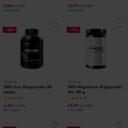
0,89
72,99
1,19
87,90
€
€
€
€
AUF LAGER
AUF LAGER
-18%
-11%
Prom-In
Prom-In
100% Zinc Bisglycinate 120
100% Magnesium Bisglycinate
tablets
360–390 g
4,49
23,99
5,49
26,90
€
€
€
€
AUF LAGER
AUF LAGER