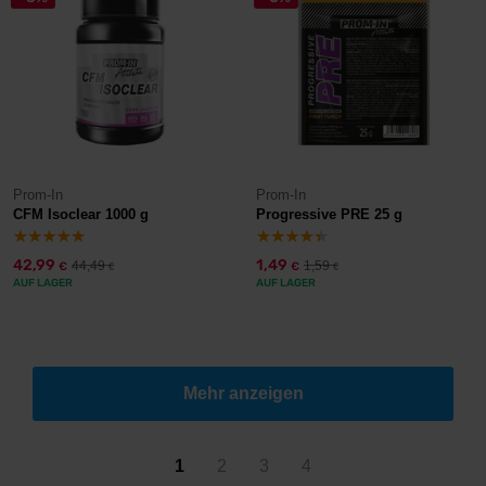
Prom-In
Prom-In
CFM Isoclear 1000 g
Progressive PRE 25 g
42,99
1,49
44,49
1,59
€
€
€
€
AUF LAGER
AUF LAGER
Mehr anzeigen
1
2
3
4