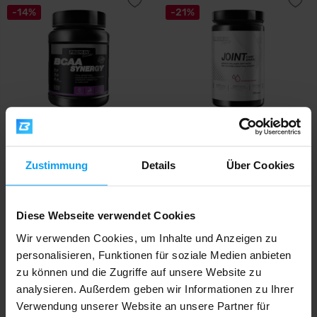
-14%
-21%
Prom-In
Prom-In
Essential BCAA Synergy 550 g
Joint Care Drink 280 g
Zustimmung
Details
Über Cookies
23,99
21,99
27,90
27,90
€
€
€
€
AUF LAGER
AUF LAGER
Diese Webseite verwendet Cookies
Wir verwenden Cookies, um Inhalte und Anzeigen zu
-13%
-7%
personalisieren, Funktionen für soziale Medien anbieten
zu können und die Zugriffe auf unsere Website zu
analysieren. Außerdem geben wir Informationen zu Ihrer
Verwendung unserer Website an unsere Partner für