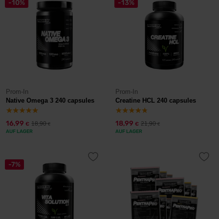
-10%
-13%
Prom-In
Prom-In
Native Omega 3 240 capsules
Creatine HCL 240 capsules
16,99
18,99
18,90
21,90
€
€
€
€
AUF LAGER
AUF LAGER
-7%