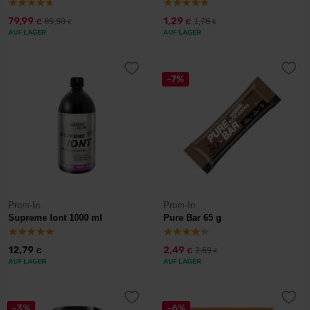
79,99
1,29
89,90
1,76
€
€
€
€
AUF LAGER
AUF LAGER
-7%
Prom-In
Prom-In
Supreme Iont 1000 ml
Pure Bar 65 g
12,79
2,49
2,69
€
€
€
AUF LAGER
AUF LAGER
-3%
-6%