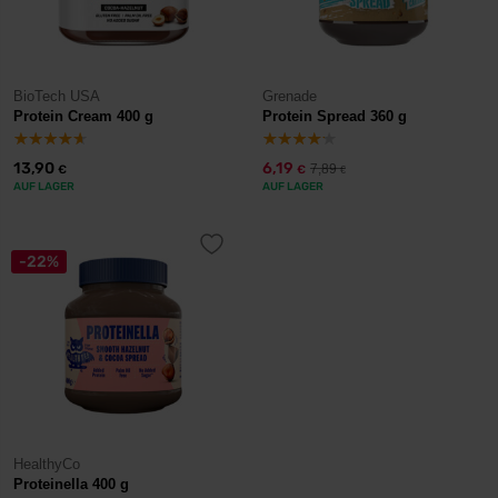
BioTech USA
Grenade
Protein Cream 400 g
Protein Spread 360 g
13,90
6,19
7,89
€
€
€
AUF LAGER
AUF LAGER
-22%
HealthyCo
Proteinella 400 g