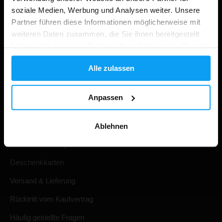
soziale Medien, Werbung und Analysen weiter. Unsere
Partner führen diese Informationen möglicherweise mit
weiteren Daten zusammen, die Sie ihnen bereitgestellt
haben oder die sie im Rahmen Ihrer Nutzung der Dienste
gesammelt haben.
Alle zulassen
Anpassen
Einkaufen
Ihre Bestellung verfolgen
Ablehnen
Konto Anmeldung
Geschenkkarten
Versand & Lieferung
Rücktritt vom Kaufvertrag
Häufig gestellte Fragen