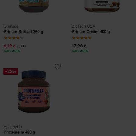
Grenade
BioTech USA
Protein Spread 360 g
Protein Cream 400 g
6,19
13,90
7,89
€
€
€
AUF LAGER
AUF LAGER
-22%
HealthyCo
Proteinella 400 g