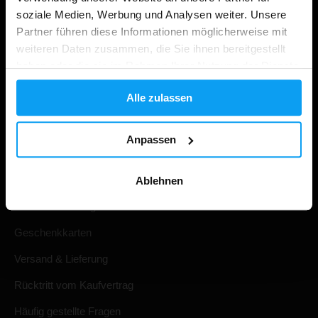
soziale Medien, Werbung und Analysen weiter. Unsere
Partner führen diese Informationen möglicherweise mit
weiteren Daten zusammen, die Sie ihnen bereitgestellt
haben oder die sie im Rahmen Ihrer Nutzung der Dienste
gesammelt haben.
Alle zulassen
Anpassen
Einkaufen
Ihre Bestellung verfolgen
Ablehnen
Konto Anmeldung
Geschenkkarten
Versand & Lieferung
Rücktritt vom Kaufvertrag
Häufig gestellte Fragen