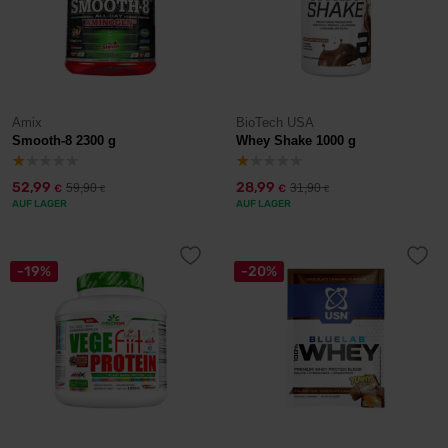
Amix
BioTech USA
Smooth-8 2300 g
Whey Shake 1000 g
52,99
28,99
59,90
31,90
€
€
€
€
AUF LAGER
AUF LAGER
-19%
-20%