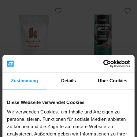
Kompava
Scitec Nutrition
Vegan Protein 525 g
Protein Delite Shake 700 g
Zustimmung
Details
Über Cookies
26,49
38,90
€
€
AUF LAGER
AUF LAGER
Diese Webseite verwendet Cookies
Wir verwenden Cookies, um Inhalte und Anzeigen zu
-3%
personalisieren, Funktionen für soziale Medien anbieten
zu können und die Zugriffe auf unsere Website zu
analysieren. Außerdem geben wir Informationen zu Ihrer