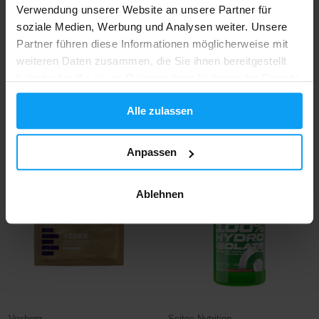
Verwendung unserer Website an unsere Partner für
soziale Medien, Werbung und Analysen weiter. Unsere
Partner führen diese Informationen möglicherweise mit
weiteren Daten zusammen, die Sie ihnen bereitgestellt
haben oder die sie im Rahmen Ihrer Nutzung der Dienste
Prom-In
Kompava
gesammelt haben.
CFM Isoclear 1000 g
Wellness Daily Protein 525 g
Alle zulassen
42,99
29,49
44,49
€
€
€
AUF LAGER
AUF LAGER
Anpassen
Ablehnen
Voxberg
Scitec Nutrition