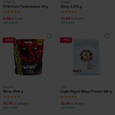
Prom-In
Mutant
CFM Pure Performance 30 g
Whey 2.270 g
0,89
52,99
1,19
57,99
€
€
€
€
AUF LAGER
AUF LAGER
-22%
-11%
Mutant
QNT
Whey 4540 g
Light Digest Whey Protein 500 g
92,99
16,49
119,90
18,50
€
€
€
€
AUF LAGER
AUF LAGER