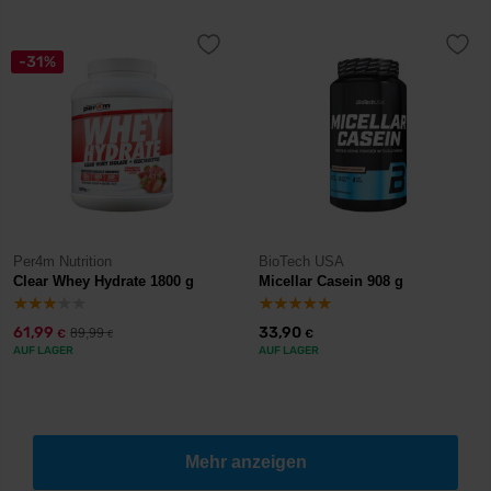
-31%
Per4m Nutrition
BioTech USA
Clear Whey Hydrate 1800 g
Micellar Casein 908 g
61,99
33,90
89,99
€
€
€
AUF LAGER
AUF LAGER
Mehr anzeigen