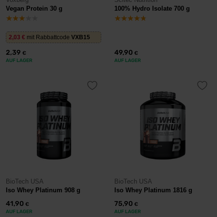
Vegan Protein 30 g
100% Hydro Isolate 700 g
2,03
€
mit Rabbattcode
VXB15
2,39
49,90
€
€
AUF LAGER
AUF LAGER
BioTech USA
BioTech USA
Iso Whey Platinum 908 g
Iso Whey Platinum 1816 g
41,90
75,90
€
€
AUF LAGER
AUF LAGER