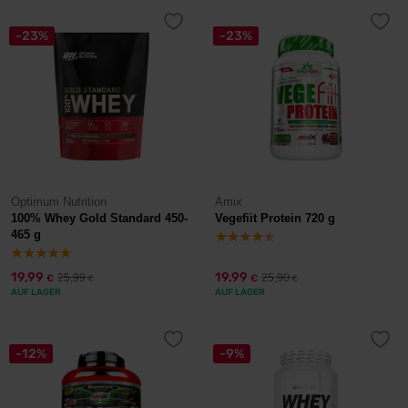
-23%
-23%
Optimum Nutrition
Amix
100% Whey Gold Standard 450-
Vegefiit Protein 720 g
465 g
19,99
19,99
25,99
25,90
€
€
€
€
AUF LAGER
AUF LAGER
-12%
-9%