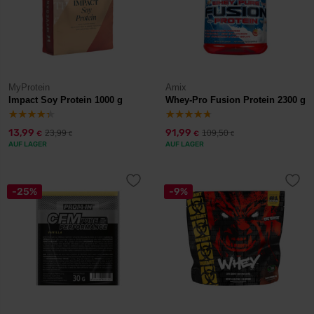
MyProtein
Amix
Impact Soy Protein 1000 g
Whey-Pro Fusion Protein 2300 g
13,99
91,99
23,99
109,50
€
€
€
€
AUF LAGER
AUF LAGER
-25%
-9%