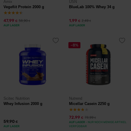
Amix
USN
Vegefiit Protein 2000 g
BlueLab 100% Whey 34 g
47,99
1,99
58,90
2,49
€
€
€
€
AUF LAGER
AUF LAGER
-8%
Scitec Nutrition
Nutrend
Whey Infusion 2000 g
Micellar Casein 2250 g
72,99
78,99
€
€
59,90
€
AUF LAGER
- NUR NOCH WENIGE ARTIKEL
AUF LAGER
VERFÜGBAR