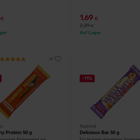
9
1,69
€
€
2,29
€
ger
Auf Lager
-11%
s
Nutrend
y Protein 50 g
Delicious Bar 50 g
uspriger Proteinriegel mit
Ein leckerer glutenfreier Proteinri