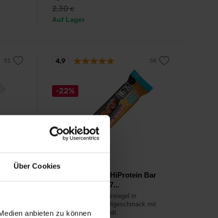
2,30
€
Auf Lager
4,9
-22%
Mars
Über Cookies
Mars Low Sugar HiProtein Bar
Salted Caramel 57...
Leckerer Mars Proteinriegel in
gesalzenem Karamellgeschmack mit
geringem Zuckergehalt.
 Medien anbieten zu können