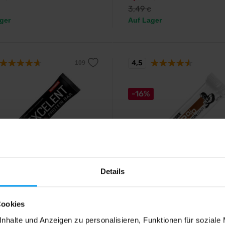
3,49
€
ger
Auf Lager
4,5
-16%
d
Weider
Details
nt Protein Bar 40 g
32% Protein Bar 60 g
 Proteinriegel.
Leckerer Eiweißriegel mit 32%
Eiweißgehalt.
Cookies
nhalte und Anzeigen zu personalisieren, Funktionen für soziale