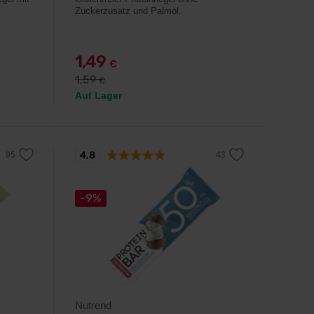
Zuckerzusatz und Palmöl.
1,49
€
1,59
€
Auf Lager
4,8
-9%
Nutrend