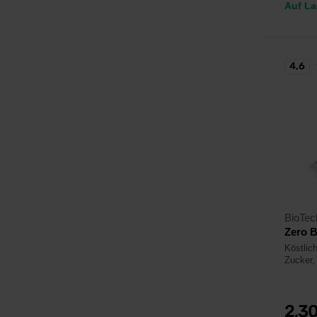
Auf La
4,6
BioTe
Zero B
Köstlich
Zucker,
2,3