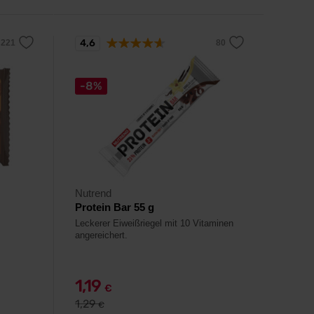
4,6
-8%
Nutrend
Protein Bar 55 g
Leckerer Eiweißriegel mit 10 Vitaminen
angereichert.
1,19
€
1,29
€