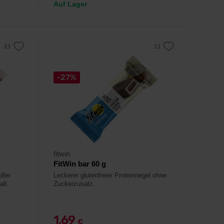
Auf Lager
-27%
fitwin
FitWin bar 60 g
ller
Leckerer glutenfreier Proteinriegel ohne
lt.
Zuckerzusatz.
1,69
€