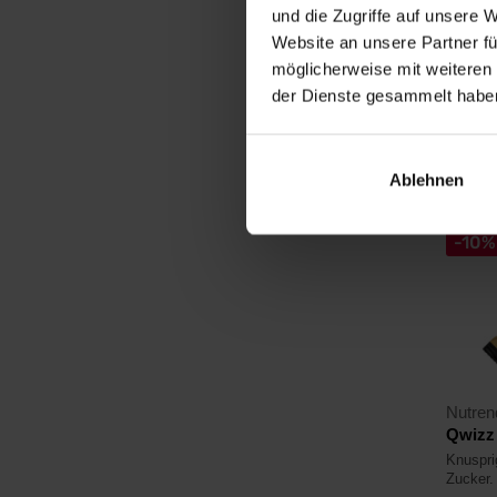
und die Zugriffe auf unsere 
1,19
Website an unsere Partner fü
möglicherweise mit weiteren
Auf La
der Dienste gesammelt habe
4,8
Ablehnen
-10%
Nutren
Qwizz 
Knuspri
Zucker.