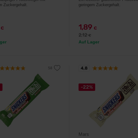
m Zuckergehalt.
geringem Zuckergehalt.
9
1,89
€
€
2,12
€
ger
Auf Lager
4,8
%
-22%
Mars