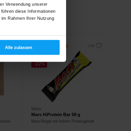
hrer Verwendung unserer
2,19
€
 führen diese Informationen
2,79
€
ie im Rahmen Ihrer Nutzung
Auf Lager
4,7
Alle zulassen
-22%
Mars
Mars HiProtein Bar 59 g
tücken
Mars-Riegel mit hohem Proteingehalt.