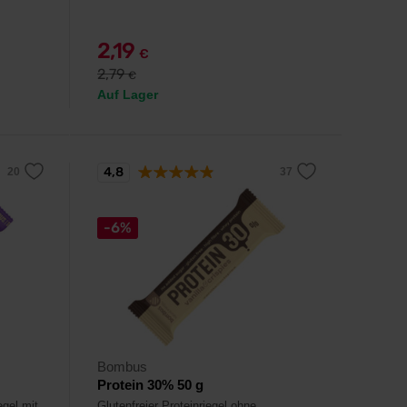
2,19
€
2,79
€
Auf Lager
4,8
-6%
Bombus
Protein 30% 50 g
egel mit
Glutenfreier Proteinriegel ohne