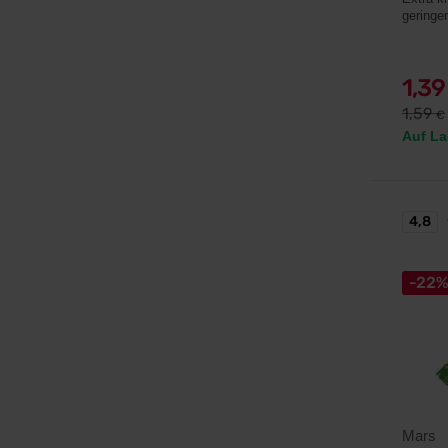
geringe
1,3
1,59
€
Auf La
4,8
-22
Mars