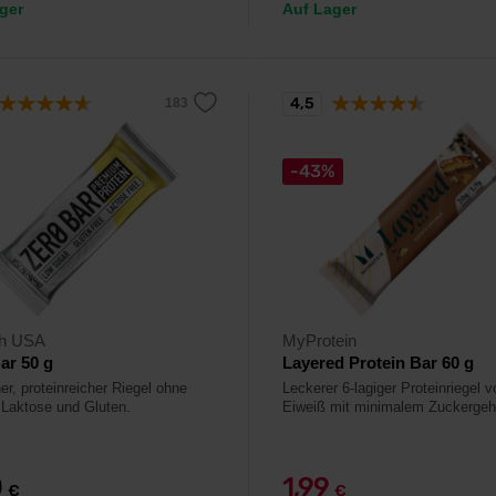
ger
Auf Lager
4,5
-43%
ch USA
MyProtein
ar 50 g
Layered Protein Bar 60 g
er, proteinreicher Riegel ohne
Leckerer 6-lagiger Proteinriegel vo
 Laktose und Gluten.
Eiweiß mit minimalem Zuckergeha
0
1,99
€
€