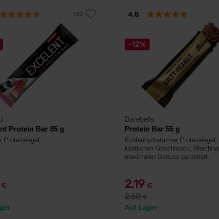
4,8
-12%
d
Barebells
nt Protein Bar 85 g
Protein Bar 55 g
 Proteinriegel.
Kohlenhydratarmer Proteinriegel,
köstlichen Geschmack, Weichhei
maximalen Genuss garantiert.
9
2,19
€
€
2,50
€
ger
Auf Lager