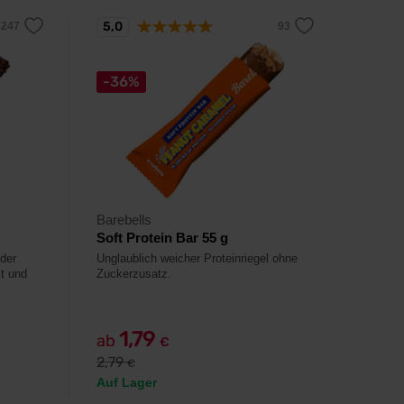
5,0
-36%
Barebells
Soft Protein Bar 55 g
 der
Unglaublich weicher Proteinriegel ohne
t und
Zuckerzusatz.
1,79
ab
€
2,79
€
Auf Lager