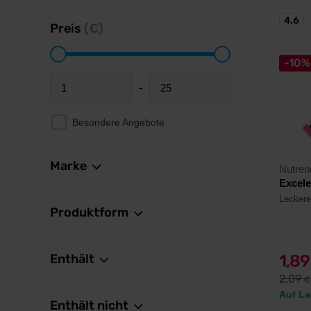
4,6
Preis
(€)
-10%
-
Minimum price
Maximum price
Besondere Angebote
Marke
Nutren
Excele
Leckerer
Produktform
Enthält
1,8
2,09
€
Auf La
Enthält nicht