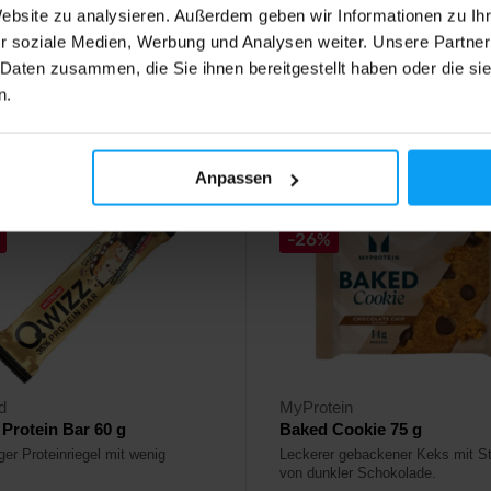
Website zu analysieren. Außerdem geben wir Informationen zu I
2,09
€
€
r soziale Medien, Werbung und Analysen weiter. Unsere Partner
2,49
€
 Daten zusammen, die Sie ihnen bereitgestellt haben oder die s
ger
Auf Lager
n.
4,7
Anpassen
-26%
d
MyProtein
Protein Bar 60 g
Baked Cookie 75 g
ger Proteinriegel mit wenig
Leckerer gebackener Keks mit S
von dunkler Schokolade.