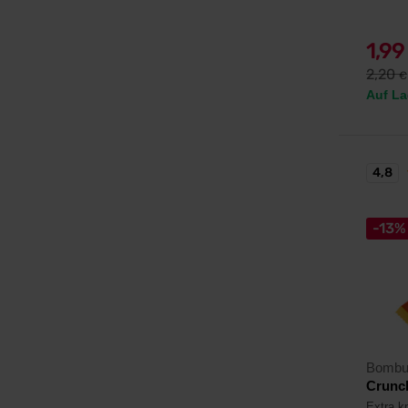
1,9
2,20
€
Auf La
4,8
-13%
Bombu
Crunch
Extra kn