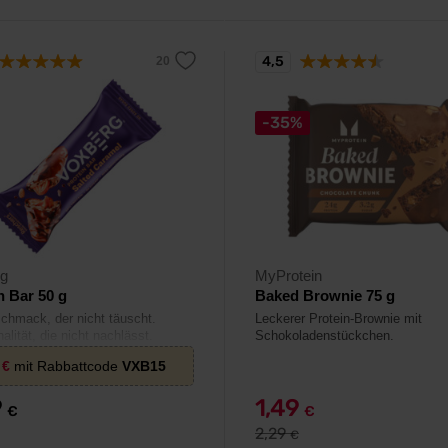
4,5
-35%
rg
MyProtein
n Bar 50 g
Baked Brownie 75 g
chmack, der nicht täuscht.
Leckerer Protein-Brownie mit
alität, die nicht nachlässt.
Schokoladenstückchen.
2
€
mit Rabbattcode
VXB15
9
1,49
€
€
2,29
€