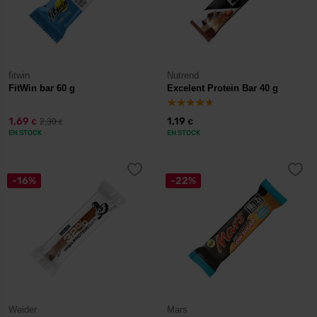
fitwin
Nutrend
FitWin bar 60 g
Excelent Protein Bar 40 g
1,69
1,19
2,30
€
€
€
EN STOCK
EN STOCK
-16%
-22%
Weider
Mars