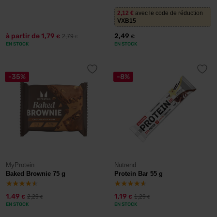
2,12
€
avec le code de réduction
VXB15
à partir de
1,79
2,49
2,79
€
€
€
EN STOCK
EN STOCK
-35%
-8%
MyProtein
Nutrend
Baked Brownie 75 g
Protein Bar 55 g
1,49
1,19
2,29
1,29
€
€
€
€
EN STOCK
EN STOCK