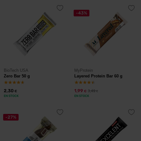
-43%
BioTech USA
MyProtein
Zero Bar 50 g
Layered Protein Bar 60 g
2,30
1,99
3,49
€
€
€
EN STOCK
EN STOCK
-27%