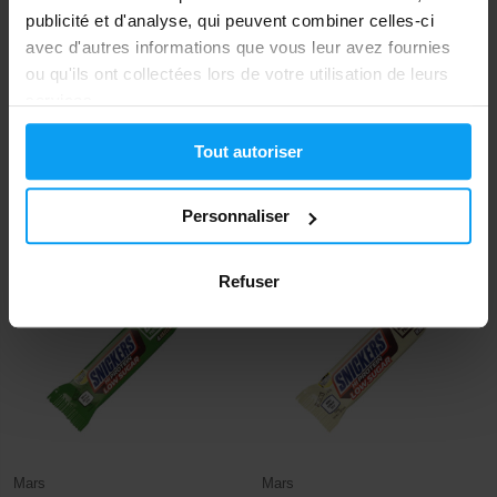
publicité et d'analyse, qui peuvent combiner celles-ci
avec d'autres informations que vous leur avez fournies
ou qu'ils ont collectées lors de votre utilisation de leurs
services.
Nutrend
Bombus
Delicious Bar 50 g
Protein 30% 50 g
Tout autoriser
1,89
1,49
2,12
1,59
€
€
€
€
EN STOCK
EN STOCK
Personnaliser
Refuser
-22%
-22%
Mars
Mars