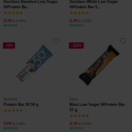
Snickers Hazelnut Low Sugar
Snickers White Low Sugar
HiProtein Ba...
HiProtein Bar 5...
2,19
2,19
2,79
2,79
€
€
€
€
EN STOCK
EN STOCK
-9%
-22%
Nutrend
Mars
Protein Bar 50 50 g
Mars Low Sugar HiProtein Bar
57 g
1,99
2,19
2,19
2,79
€
€
€
€
EN STOCK
EN STOCK