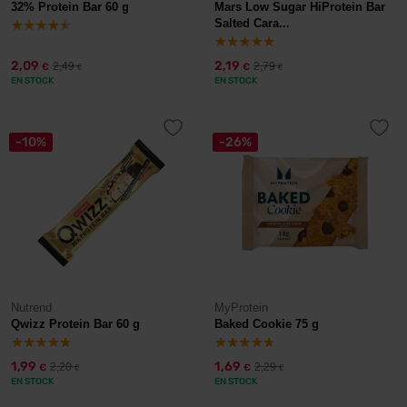
32% Protein Bar 60 g
Mars Low Sugar HiProtein Bar
Salted Cara...
2,09
2,19
2,49
2,79
€
€
€
€
EN STOCK
EN STOCK
-10%
-26%
Nutrend
MyProtein
Qwizz Protein Bar 60 g
Baked Cookie 75 g
1,99
1,69
2,20
2,29
€
€
€
€
EN STOCK
EN STOCK