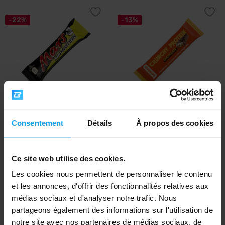
-22%
-13%
Mars
Bombus
Mars HiProtein Bar 59 g
Crunchy Protein 50 g
Consentement
Détails
À propos des cookies
2,19
1,39
2,79
1,59
€
€
€
€
EN STOCK
EN STOCK
Ce site web utilise des cookies.
Les cookies nous permettent de personnaliser le contenu
-11%
-6%
et les annonces, d'offrir des fonctionnalités relatives aux
médias sociaux et d'analyser notre trafic. Nous
partageons également des informations sur l'utilisation de
notre site avec nos partenaires de médias sociaux, de