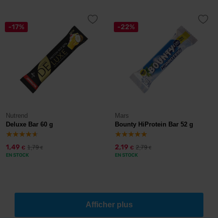
-17%
-22%
Nutrend
Mars
Deluxe Bar 60 g
Bounty HiProtein Bar 52 g
1,49
2,19
1,79
2,79
€
€
€
€
EN STOCK
EN STOCK
Afficher plus