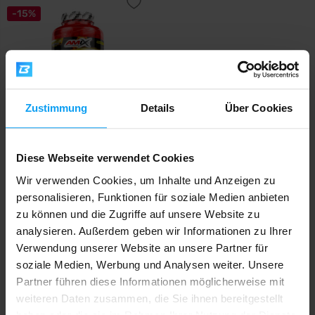
-15%
Zustimmung
Details
Über Cookies
Amix
Lipotropic Fat Burner 200
Diese Webseite verwendet Cookies
Kapseln
Wir verwenden Cookies, um Inhalte und Anzeigen zu
personalisieren, Funktionen für soziale Medien anbieten
19,79
23,29
€
€
AUF LAGER
- NUR NOCH WENIGE ARTIKEL
zu können und die Zugriffe auf unsere Website zu
VERFÜGBAR
analysieren. Außerdem geben wir Informationen zu Ihrer
Verwendung unserer Website an unsere Partner für
soziale Medien, Werbung und Analysen weiter. Unsere
Schneller Versand
Partner führen diese Informationen möglicherweise mit
weiteren Daten zusammen, die Sie ihnen bereitgestellt