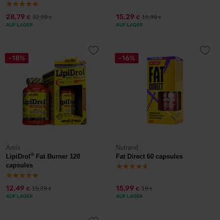
28,79
15,29
32,99
16,99
€
€
€
€
AUF LAGER
AUF LAGER
-18%
-16%
Amix
Nutrend
®
LipiDrol
Fat Burner 120
Fat Direct 60 capsules
capsules
12,49
15,99
15,29
19
€
€
€
€
AUF LAGER
AUF LAGER