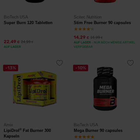
BioTech USA
Scitec Nutrition
Super Burn 120 Tabletten
Stim Free Burner 90 capsules
14,29
16,99
€
€
22,49
24,99
€
€
AUF LAGER
- NUR NOCH WENIGE ARTIKEL
AUF LAGER
VERFÜGBAR
-13%
-10%
Amix
BioTech USA
®
LipiDrol
Fat Burner 300
Mega Burner 90 capsules
Kapseln