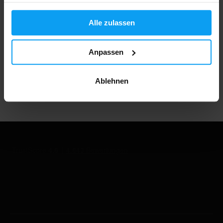
haben oder die sie im Rahmen Ihrer Nutzung der Dienste
Über 3000 Produkte auf Lager
gesammelt haben.
Alle zulassen
1.000.000+ Kunden
Anpassen
Ablehnen
Professionelle Kundenbetreuung