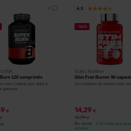
4,3
-16%
ch USA
Scitec Nutrition
 Burn 120 comprimés
Stim Free Burner 90 capsul
e sans caféine pour aider à
Un complexe de soutien sans sti
es graisses.
49
14,29
€
€
16,99
€
€
En stock
- il ne reste que qu
ck
articles