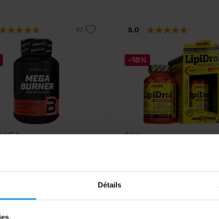
5,0
-18%
ch USA
Amix
®
Burner 90 capsules
LipiDrol
Fat Burner 120 ca
ent alimentaire avec l-carnitine,
Brûleur de graisse efficace sans 
, caféine, fibres, chrome et
contenant une forme brevetée de
choline.
Détails
29
12,49
€
€
15,29
€
€
ies.