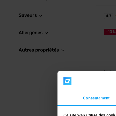
Saveurs
4,7
-10%
Allergènes
Autres propriétés
BioTe
Mega 
Complém
thé vert
inuline.
Consentement
15,
16,99
Ce site web utilise des cook