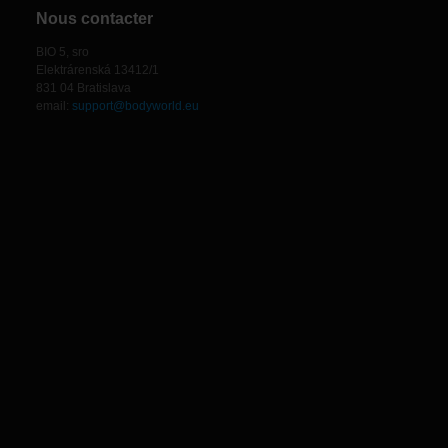
Nous contacter
BIO 5, sro
Elektrárenská 13412/1
831 04 Bratislava
email:
support@bodyworld.eu