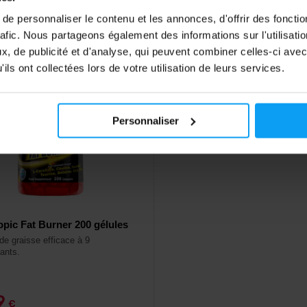
ck
En stock
e personnaliser le contenu et les annonces, d'offrir des fonctio
rafic. Nous partageons également des informations sur l'utilisati
, de publicité et d'analyse, qui peuvent combiner celles-ci avec
ils ont collectées lors de votre utilisation de leurs services.
Personnaliser
opic Fat Burner 200 gélules
de graisse efficace à 9
ants.
79
€