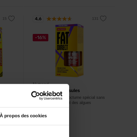
4,6
-16%
Nutrend
psules
Fat Direct 60 capsules
caféine
Brûleur de graisse nocturne spécial sans
stimulation contenant des algues
Wakame.
À propos des cookies
15,99
€
19
€