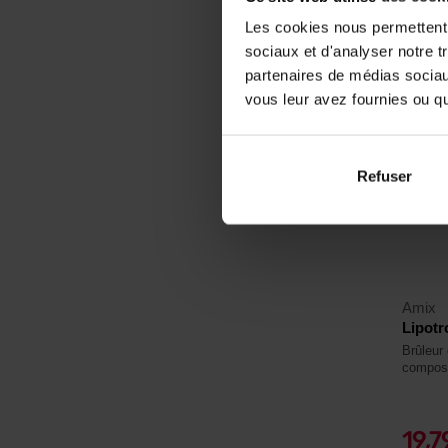
En sto
Les cookies nous permettent d
sociaux et d'analyser notre t
partenaires de médias sociaux
4,3
vous leur avez fournies ou qu'
-15%
Refuser
Amix
Lipotr
Brûleur 
compos
19,