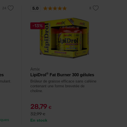
5,0
-13%
Amix
®
es
LipiDrol
Fat Burner 300 gélules
mulant.
Brûleur de graisse efficace sans caféine
contenant une forme brevetée de
choline.
28,79
€
32,99
€
elques
En stock