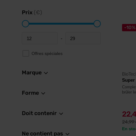
Prix
(€)
-10%
-
Minimum price
Maximum price
Offres spéciales
Marque
BioTe
Super
Complex
Forme
brûler l
Doit contenir
22,
24,99
En sto
Ne contient pas