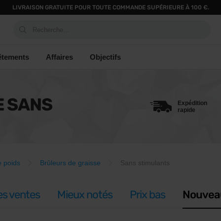
LIVRAISON GRATUITE POUR TOUTE COMMANDE SUPÉRIEURE À 100 €.
Recherche...
êtements
Affaires
Objectifs
E SANS
Expédition
rapide
e poids
Brûleurs de graisse
Sans stimulants
es ventes
Mieux notés
Prix bas
Nouvea