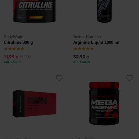
BodyWorld
Scitec Nutrition
Citrulline 300 g
Arginine Liquid 1000 ml
11,99
32,90
16,99
€
€
€
AUF LAGER
AUF LAGER