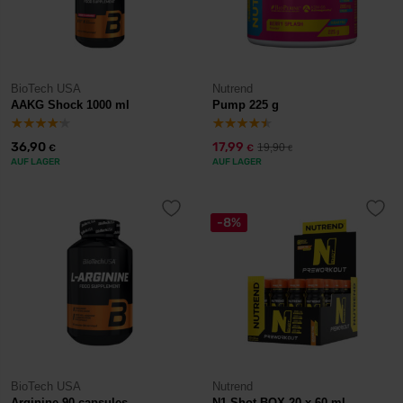
BioTech USA
Nutrend
AAKG Shock 1000 ml
Pump 225 g
36,90
17,99
19,90
€
€
€
AUF LAGER
AUF LAGER
-8%
BioTech USA
Nutrend
Arginine 90 capsules
N1 Shot BOX 20 x 60 ml