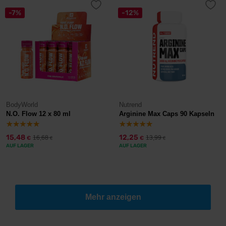
-7%
-12%
BodyWorld
Nutrend
N.O. Flow 12 x 80 ml
Arginine Max Caps 90 Kapseln
15,48
12,25
16,68
13,99
€
€
€
€
AUF LAGER
AUF LAGER
Mehr anzeigen