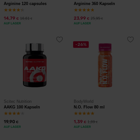
Arginine 120 capsules
Arginine 360 Kapseln
14,79
23,99
16,61
25,95
€
€
€
€
AUF LAGER
AUF LAGER
-26%
Scitec Nutrition
BodyWorld
AAKG 100 Kapseln
N.O. Flow 80 ml
19,90
1,39
1,89
€
€
€
AUF LAGER
AUF LAGER