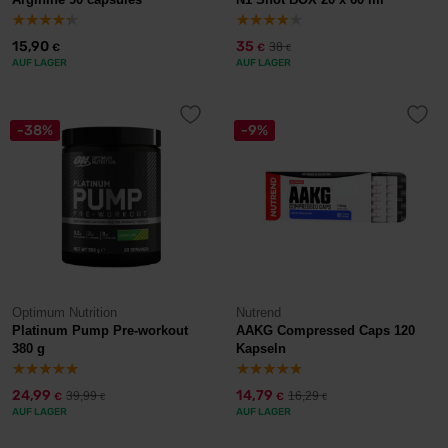
15,90
35
38
€
€
€
AUF LAGER
AUF LAGER
-38%
-9%
Optimum Nutrition
Nutrend
Platinum Pump Pre-workout
AAKG Compressed Caps 120
380 g
Kapseln
24,99
14,79
39,99
16,29
€
€
€
€
AUF LAGER
AUF LAGER