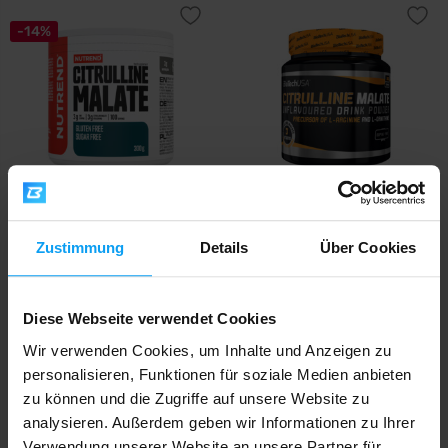
-14%
Nutrend
BioTech USA
Citrulline Malate 300 g
Citrulline Malate 300 g
Zustimmung
Details
Über Cookies
14,69
26,90
16,99
€
€
€
AUF LAGER
AUF LAGER
Diese Webseite verwendet Cookies
Wir verwenden Cookies, um Inhalte und Anzeigen zu
personalisieren, Funktionen für soziale Medien anbieten
zu können und die Zugriffe auf unsere Website zu
analysieren. Außerdem geben wir Informationen zu Ihrer
Verwendung unserer Website an unsere Partner für