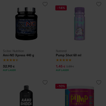
-14%
Scitec Nutrition
Nutrend
Ami-NO Xpress 440 g
Pump Shot 60 ml
32,90
1,45
1,69
€
€
€
AUF LAGER
AUF LAGER
-10%