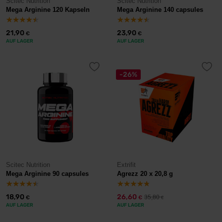
Scitec Nutrition
Scitec Nutrition
Mega Arginine 120 Kapseln
Mega Arginine 140 capsules
21,90
23,90
€
€
AUF LAGER
AUF LAGER
-26%
Scitec Nutrition
Extrifit
Mega Arginine 90 capsules
Agrezz 20 x 20,8 g
18,90
26,60
35,80
€
€
€
AUF LAGER
AUF LAGER