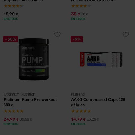
15,90
35
38
€
€
€
EN STOCK
EN STOCK
-38%
-9%
Optimum Nutrition
Nutrend
Platinum Pump Pre-workout
AAKG Compressed Caps 120
380 g
gélules
24,99
14,79
39,99
16,29
€
€
€
€
EN STOCK
EN STOCK