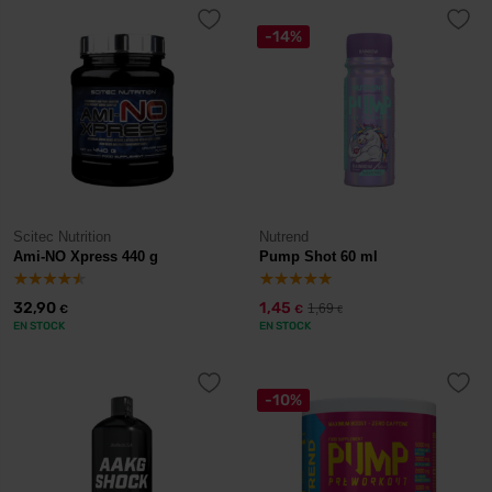
-14%
Scitec Nutrition
Nutrend
Ami-NO Xpress 440 g
Pump Shot 60 ml
32,90
1,45
1,69
€
€
€
EN STOCK
EN STOCK
-10%