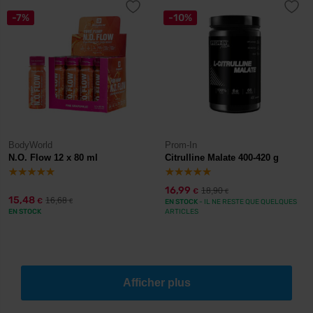
-7%
-10%
BodyWorld
Prom-In
N.O. Flow 12 x 80 ml
Citrulline Malate 400-420 g
16,99
18,90
€
€
15,48
16,68
€
€
EN STOCK
- IL NE RESTE QUE QUELQUES
EN STOCK
ARTICLES
Afficher plus