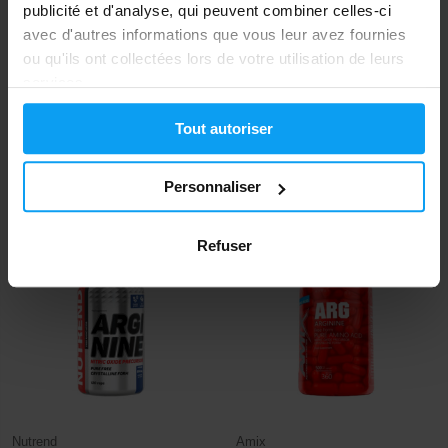
publicité et d'analyse, qui peuvent combiner celles-ci
avec d'autres informations que vous leur avez fournies
ou qu'ils ont collectées lors de votre utilisation de leurs
services.
BioTech USA
Scitec Nutrition
Pump Caffeine Free 330 g
Citrulline Malate 90 capsules
Tout autoriser
27,90
€
19,90
€
EN STOCK
- IL NE RESTE QUE QUELQUES
Personnaliser
ARTICLES
EN STOCK
Refuser
-11%
-8%
Nutrend
Amix