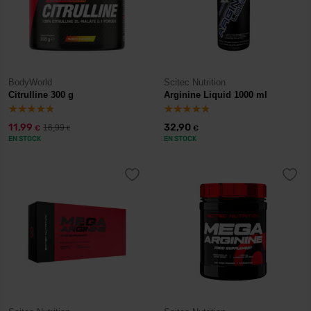
BodyWorld
Scitec Nutrition
Citrulline 300 g
Arginine Liquid 1000 ml
11,99
32,90
16,99
€
€
€
EN STOCK
EN STOCK