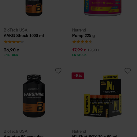
BioTech USA
Nutrend
AAKG Shock 1000 ml
Pump 225 g
36,90
17,99
19,90
€
€
€
EN STOCK
EN STOCK
-8%
BioTech USA
Nutrend
Arginine 90 capsules
N1 Shot BOX 20 x 60 ml