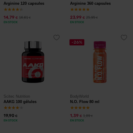
Arginine 120 capsules
Arginine 360 capsules
14,79
23,99
16,61
25,95
€
€
€
€
EN STOCK
EN STOCK
-26%
Scitec Nutrition
BodyWorld
AAKG 100 gélules
N.O. Flow 80 ml
19,90
1,39
1,89
€
€
€
EN STOCK
EN STOCK