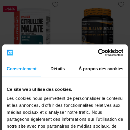
-14%
Nutrend
BioTech USA
Citrulline Malate 300 g
Citrulline Malate 300 g
Consentement
Détails
À propos des cookies
14,69
26,90
16,99
€
€
€
EN STOCK
EN STOCK
Ce site web utilise des cookies.
Les cookies nous permettent de personnaliser le contenu
et les annonces, d'offrir des fonctionnalités relatives aux
médias sociaux et d'analyser notre trafic. Nous
partageons également des informations sur l'utilisation de
notre site avec nos partenaires de médias sociaux, de